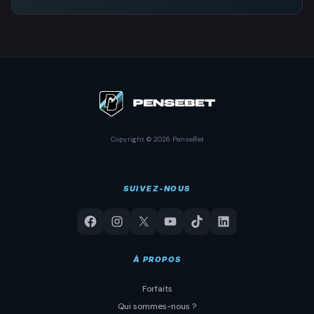
Copyright © 2026 PenseBet
SUIVEZ-NOUS
À PROPOS
Forfaits
Qui sommes-nous ?