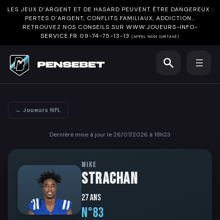
LES JEUX D’ARGENT ET DE HASARD PEUVENT ÊTRE DANGEREUX :
PERTES D’ARGENT, CONFLITS FAMILIAUX, ADDICTION…
RETROUVEZ NOS CONSEILS SUR
WWW.JOUEURS-INFO-
SERVICE.FR
09-74-75-13-13
(APPEL NON SURTAXÉ)
← Joueurs NFL
Dernière mise à jour le 26/07/2026 à 18h23
MIKE
STRACHAN
27 ans
N°83