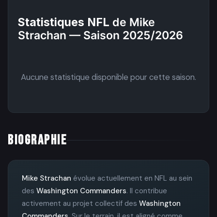
Statistiques NFL
de Mike
Strachan — Saison 2025/2026
Aucune statistique disponible pour cette saison.
BIOGRAPHIE
Mike Strachan
évolue actuellement en NFL au sein
des
Washington Commanders
. Il contribue
activement au projet collectif des
Washington
Commanders
. Sur le terrain, il est aligné comme