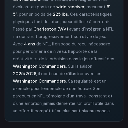
évoluant au poste de
wide receiver
, mesurant
6'
5"
, pour un poids de
225 lbs
. Ces caractéristiques
physiques font de lui un joueur difficile à contenir.
Passé par
Charleston (WV)
avant d'intégrer la NFL,
il a construit progressivement son style de jeu.
Avec
4 ans
de NFL, il dispose du recul nécessaire
pour performer à ce niveau. Il apporte de la
créativité et de la précision dans le jeu offensif des
Washington Commanders
. Sur la saison
2025/2026
, il continue de s'illustrer avec les
Washington Commanders
. Sa régularité est un
exemple pour l'ensemble de son équipe. Son
parcours en NFL témoigne d'un travail constant et
d'une ambition jamais démentie. Un profil utile dans
un effectif compétitif au plus haut niveau mondial.