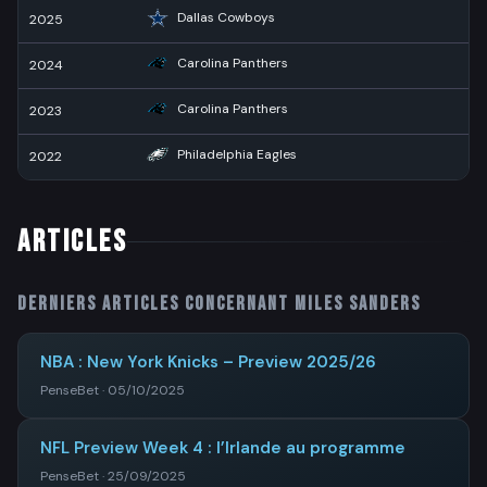
Dallas Cowboys
2025
11
Carolina Panthers
2024
2
Carolina Panthers
2023
4
Philadelphia Eagles
2022
13
ARTICLES
Derniers articles concernant
Miles Sanders
NBA : New York Knicks – Preview 2025/26
PenseBet · 05/10/2025
NFL Preview Week 4 : l’Irlande au programme
PenseBet · 25/09/2025