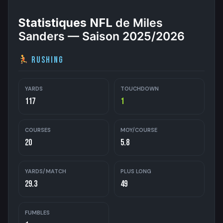
Statistiques NFL
de Miles
Sanders — Saison 2025/2026
Rushing
YARDS
TOUCHDOWN
117
1
COURSES
MOY/COURSE
20
5.8
YARDS/MATCH
PLUS LONG
29.3
49
FUMBLES