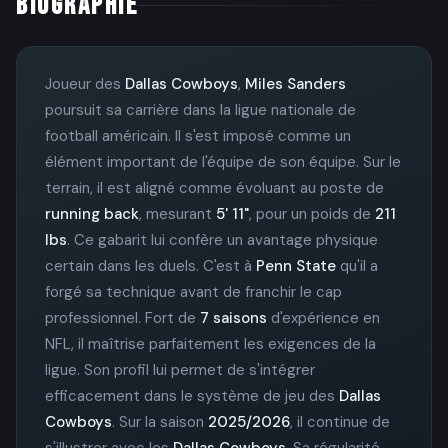
BIOGRAPHIE
Joueur des
Dallas Cowboys
,
Miles Sanders
poursuit sa carrière dans la ligue nationale de
football américain. Il s'est imposé comme un
élément important de l'équipe de son équipe. Sur le
terrain, il est aligné comme évoluant au poste de
running back
, mesurant
5' 11"
, pour un poids de
211
lbs
. Ce gabarit lui confère un avantage physique
certain dans les duels. C'est à
Penn State
qu'il a
forgé sa technique avant de franchir le cap
professionnel. Fort de
7 saisons
d'expérience en
NFL, il maîtrise parfaitement les exigences de la
ligue. Son profil lui permet de s'intégrer
efficacement dans le système de jeu des
Dallas
Cowboys
. Sur la saison
2025/2026
, il continue de
s'illustrer avec les
Dallas Cowboys
. Sa régularité