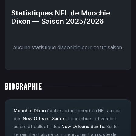
Statistiques NFL
de Moochie
Dixon — Saison 2025/2026
Aucune statistique disponible pour cette saison.
BIOGRAPHIE
Moochie Dixon
évolue actuellement en NFL au sein
des
New Orleans Saints
. Il contribue activement
au projet collectif des
New Orleans Saints
. Sur le
terrain, il est aligné comme évoluant au poste de