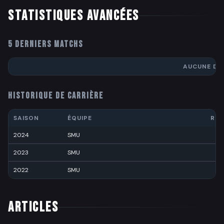
STATISTIQUES AVANCÉES
5 DERNIERS MATCHS
AUCUNE DO
HISTORIQUE DE CARRIÈRE
SAISON
ÉQUIPE
RÉC
2024
SMU
1
2023
SMU
2
2022
SMU
2
ARTICLES