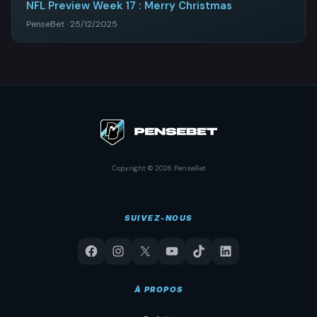
NFL Preview Week 17 : Merry Christmas
PenseBet · 25/12/2025
Copyright © 2026 PenseBet
SUIVEZ-NOUS
À PROPOS