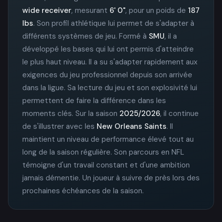
wide receiver
, mesurant
6' 0"
, pour un poids de
187
lbs
. Son profil athlétique lui permet de s'adapter à
différents systèmes de jeu. Formé à
SMU
, il a
développé les bases qui lui ont permis d'atteindre
le plus haut niveau. Il a su s'adapter rapidement aux
exigences du jeu professionnel depuis son arrivée
dans la ligue. Sa lecture du jeu et son explosivité lui
permettent de faire la différence dans les
moments clés. Sur la saison
2025/2026
, il continue
de s'illustrer avec les
New Orleans Saints
. Il
maintient un niveau de performance élevé tout au
long de la saison régulière. Son parcours en NFL
témoigne d'un travail constant et d'une ambition
jamais démentie. Un joueur à suivre de près lors des
prochaines échéances de la saison.