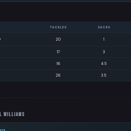
TACKLES
SACKS
s
20
1
17
3
16
4.5
26
3.5
l Williams
ers