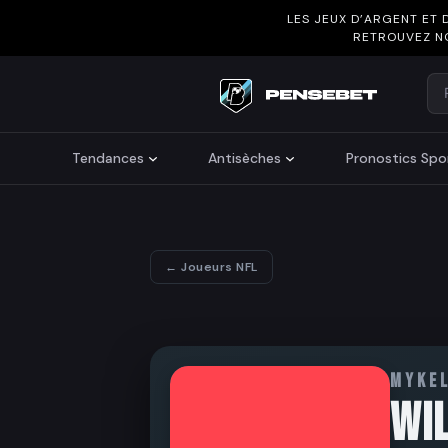
LES JEUX D’ARGENT ET 
RETROUVEZ N
Re
Search
Tendances
Antisèches
Pronostics Spor
← Joueurs NFL
MYKE
WI