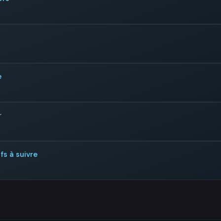
e
r
fs à suivre