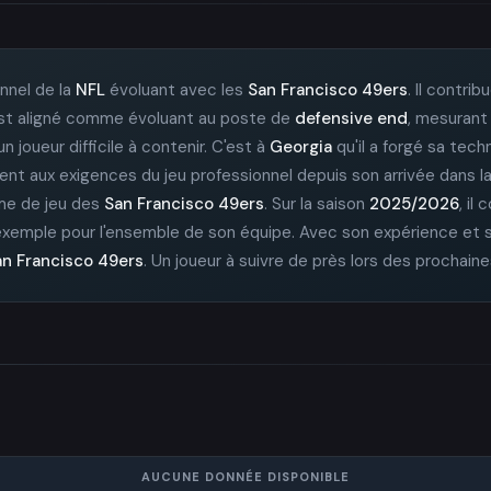
nnel de la
NFL
évoluant avec les
San Francisco 49ers
. Il contri
il est aligné comme évoluant au poste de
defensive end
, mesuran
n joueur difficile à contenir. C'est à
Georgia
qu'il a forgé sa tech
ment aux exigences du jeu professionnel depuis son arrivée dans la 
ème de jeu des
San Francisco 49ers
. Sur la saison
2025/2026
, il
 exemple pour l'ensemble de son équipe. Avec son expérience et se
an Francisco 49ers
. Un joueur à suivre de près lors des prochain
AUCUNE DONNÉE DISPONIBLE