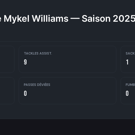
 Mykel Williams — Saison 202
TACKLES ASSIST.
SACK
9
1
PASSES DÉVIÉES
FUMB
0
0