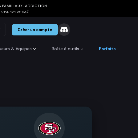
 FAMILIAUX, ADDICTION…
(APPEL NON SURTAXÉ)
r
Créer un compte
oueurs & équipes
Boîte à outils
Forfaits