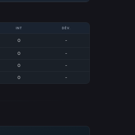
INT
DÉV.
0
-
0
-
0
-
0
-