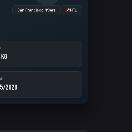
San Francisco 49ers
NFL
S
 kg
ON
5/2026