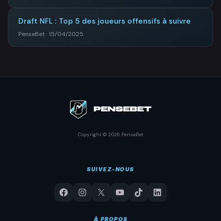
Draft NFL : Top 5 des joueurs offensifs à suivre
PenseBet · 15/04/2025
Copyright © 2026 PenseBet
SUIVEZ-NOUS
À PROPOS