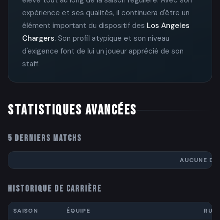
expérience et ses qualités, il continuera d'être un
élément important du dispositif des
Los Angeles
Chargers
. Son profil atypique et son niveau
d'exigence font de lui un joueur apprécié de son
staff.
STATISTIQUES AVANCÉES
5 DERNIERS MATCHS
AUCUNE DO
HISTORIQUE DE CARRIÈRE
SAISON
ÉQUIPE
RUS