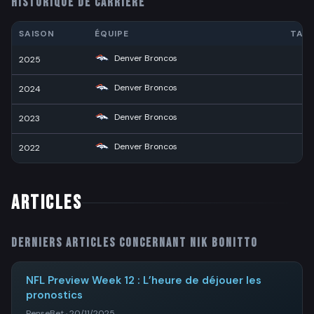
HISTORIQUE DE CARRIÈRE
SAISON
ÉQUIPE
TAC
Denver Broncos
2025
4
Denver Broncos
2024
4
Denver Broncos
2023
3
Denver Broncos
2022
1
ARTICLES
Derniers articles concernant
Nik Bonitto
NFL Preview Week 12 : L’heure de déjouer les
pronostics
PenseBet · 20/11/2025