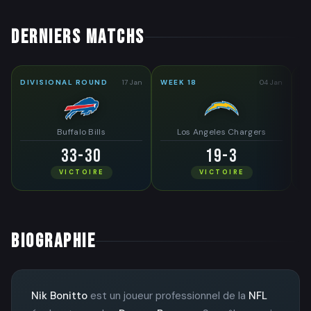
DERNIERS MATCHS
DIVISIONAL ROUND
17 Jan
WEEK 18
04 Jan
WE
Buffalo Bills
Los Angeles Chargers
33-30
19-3
VICTOIRE
VICTOIRE
BIOGRAPHIE
Nik Bonitto
est un joueur professionnel de la
NFL