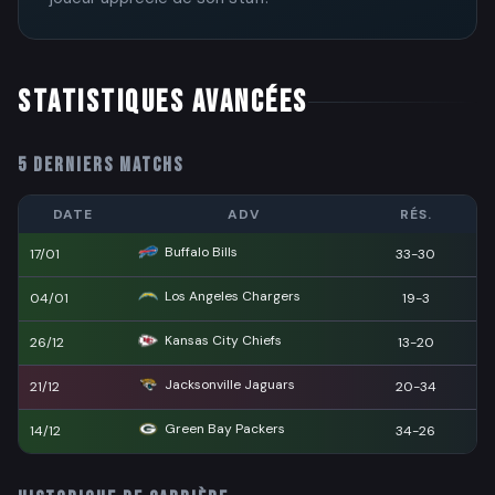
STATISTIQUES AVANCÉES
5 DERNIERS MATCHS
DATE
ADV
RÉS.
Buffalo Bills
17/01
33-30
Los Angeles Chargers
04/01
19-3
Kansas City Chiefs
26/12
13-20
Jacksonville Jaguars
21/12
20-34
Green Bay Packers
14/12
34-26