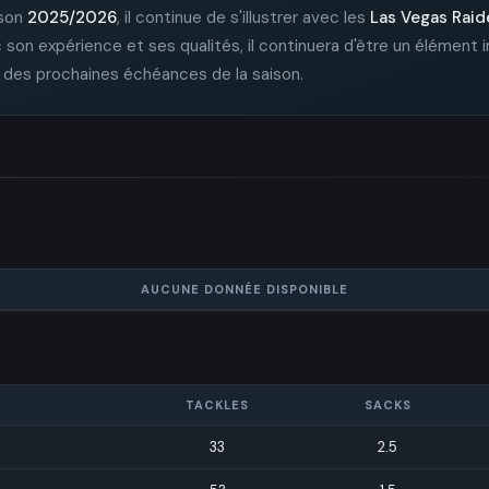
ison
2025/2026
, il continue de s'illustrer avec les
Las Vegas Raid
son expérience et ses qualités, il continuera d'être un élément 
rs des prochaines échéances de la saison.
AUCUNE DONNÉE DISPONIBLE
TACKLES
SACKS
33
2.5