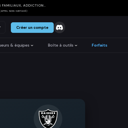
 FAMILIAUX, ADDICTION…
(APPEL NON SURTAXÉ)
r
Créer un compte
oueurs & équipes
Boîte à outils
Forfaits