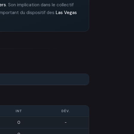
ers
. Son implication dans le collectif
important du dispositif des
Las Vegas
INT
DÉV.
0
-