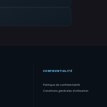
CONFIDENTIALITÉ
Politique de confidentialité
Conditions générales d'utilisation