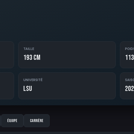
TAILLE
POID
193 cm
113
UNIVERSITÉ
SAIS
LSU
202
Équipe
Carrière