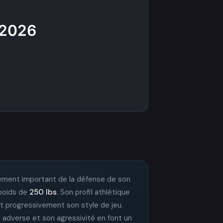
/2026
lément important de la défense de son
 poids de
250 lbs
. Son profil athlétique
uit progressivement son style de jeu.
u adverse et son agressivité en font un