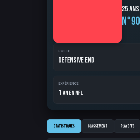
25 ans
N°90
POSTE
Defensive End
EXPÉRIENCE
1
an en NFL
Statistiques
Classement
Playoffs