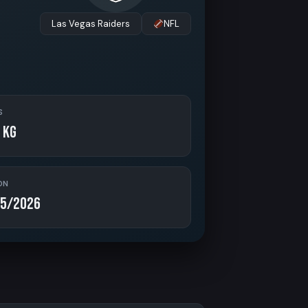
Las Vegas Raiders
NFL
S
 kg
ON
5/2026