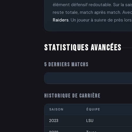
élément défensif redoutable. Sur la sa
reste totale, match après match. Avec 
Raiders
. Un joueur à suivre de près lo
STATISTIQUES AVANCÉES
5 DERNIERS MATCHS
HISTORIQUE DE CARRIÈRE
SAISON
ÉQUIPE
2023
LSU