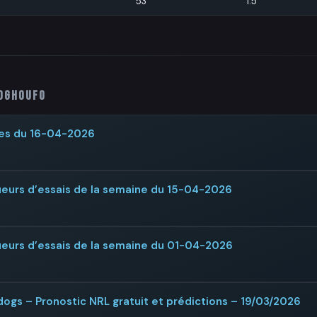
53
1.5
 Oghoufo
pes du 16-04-2026
eurs d’essais de la semaine du 15-04-2026
eurs d’essais de la semaine du 01-04-2026
dogs – Pronostic NRL gratuit et prédictions – 19/03/2026