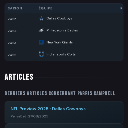
SAISON
ÉQUIPE
RÉC
Dallas Cowboys
2025
Philadelphia Eagles
2024
New York Giants
2023
2
Indianapolis Colts
2022
6
ARTICLES
Derniers articles concernant
Parris Campbell
NFL Preview 2025 : Dallas Cowboys
PenseBet · 27/08/2025