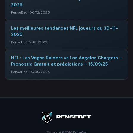
2025
PenseBet · 06/12/2025
Les meilleures tendances NFL joueurs du 30-11-
2025
PenseBet · 28/11/2025
NFL : Las Vegas Raiders vs Los Angeles Chargers –
Pronostic Gratuit et prédictions – 15/09/25
PenseBet · 15/09/2025
Copyright © 2026 PenseBet