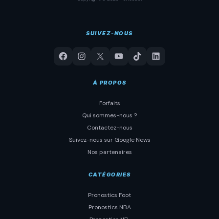
SUIVEZ-NOUS
À PROPOS
Forfaits
Qui sommes-nous ?
Contactez-nous
Suivez-nous sur Google News
Nos partenaires
CATÉGORIES
Pronostics Foot
Pronostics NBA