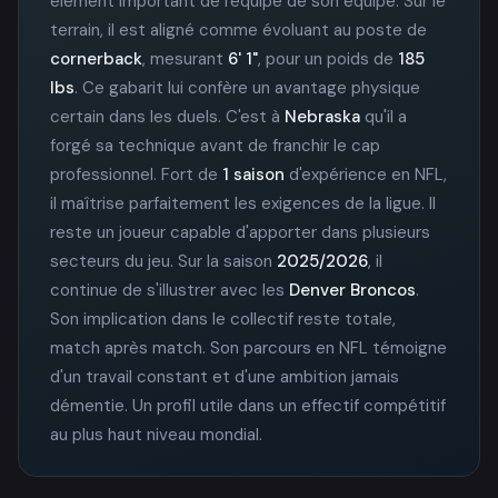
élément important de l'équipe de son équipe. Sur le
terrain, il est aligné comme évoluant au poste de
cornerback
, mesurant
6' 1"
, pour un poids de
185
lbs
. Ce gabarit lui confère un avantage physique
certain dans les duels. C'est à
Nebraska
qu'il a
forgé sa technique avant de franchir le cap
professionnel. Fort de
1 saison
d'expérience en NFL,
il maîtrise parfaitement les exigences de la ligue. Il
reste un joueur capable d'apporter dans plusieurs
secteurs du jeu. Sur la saison
2025/2026
, il
continue de s'illustrer avec les
Denver Broncos
.
Son implication dans le collectif reste totale,
match après match. Son parcours en NFL témoigne
d'un travail constant et d'une ambition jamais
démentie. Un profil utile dans un effectif compétitif
au plus haut niveau mondial.