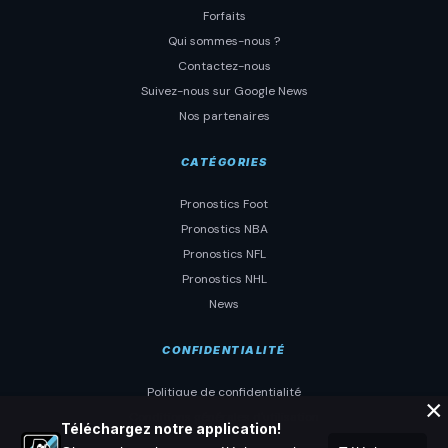
Forfaits
Qui sommes-nous ?
Contactez-nous
Suivez-nous sur Google News
Nos partenaires
CATÉGORIES
Pronostics Foot
Pronostics NBA
Pronostics NFL
Pronostics NHL
News
CONFIDENTIALITÉ
Politique de confidentialité
×
Conditions générales d'utilisation
Téléchargez notre application!