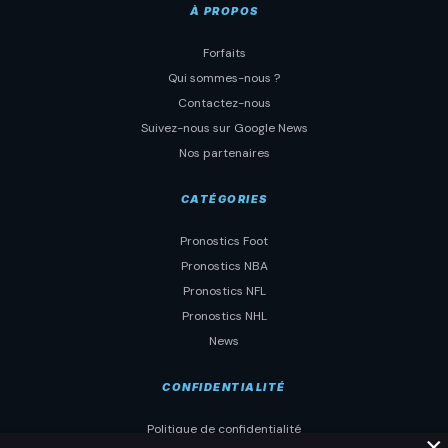
À PROPOS
Forfaits
Qui sommes-nous ?
Contactez-nous
Suivez-nous sur Google News
Nos partenaires
CATÉGORIES
Pronostics Foot
Pronostics NBA
Pronostics NFL
Pronostics NHL
News
CONFIDENTIALITÉ
Politique de confidentialité
×