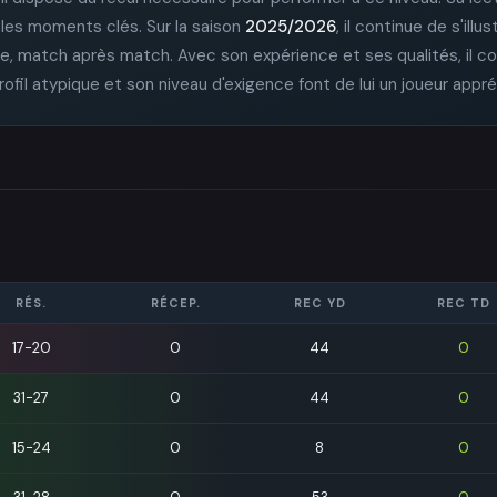
 les moments clés. Sur la saison
2025/2026
, il continue de s'illu
tale, match après match. Avec son expérience et ses qualités, il 
rofil atypique et son niveau d'exigence font de lui un joueur appré
RÉS.
RÉCEP.
REC YD
REC TD
17-20
0
44
0
31-27
0
44
0
15-24
0
8
0