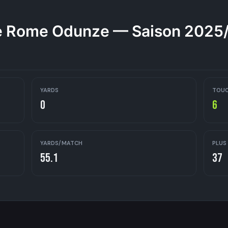
 Rome Odunze — Saison 2025
YARDS
TOU
0
6
YARDS/MATCH
PLUS
55.1
37