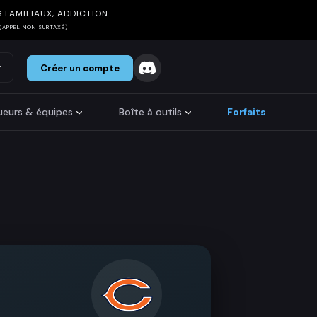
 FAMILIAUX, ADDICTION…
(APPEL NON SURTAXÉ)
r
Créer un compte
oueurs & équipes
Boîte à outils
Forfaits