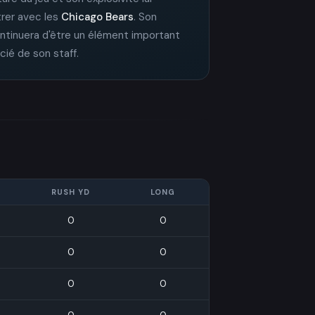
strer avec les
Chicago Bears
. Son
continuera d'être un élément important
cié de son staff.
RUSH YD
LONG
0
0
0
0
0
0