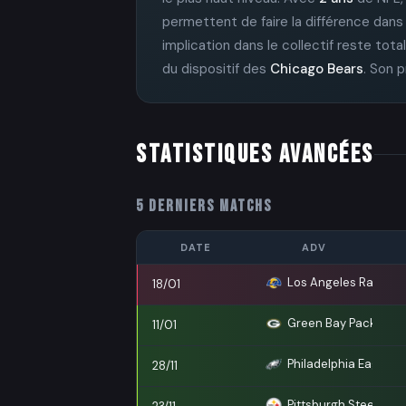
permettent de faire la différence dans
implication dans le collectif reste to
du dispositif des
Chicago Bears
. Son p
STATISTIQUES AVANCÉES
5 DERNIERS MATCHS
DATE
ADV
Los Angeles Rams
18/01
Green Bay Packers
11/01
Philadelphia Eagles
28/11
Pittsburgh Steelers