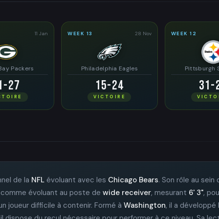
11 Jan
WEEK 13
28 Nov
WEEK 12
Bay Packers
Philadelphia Eagles
Pittsburgh 
1-27
15-24
31-
CTOIRE
VICTOIRE
VICTO
nnel de la
NFL
évoluant avec les
Chicago Bears
. Son rôle au sein
igné comme évoluant au poste de
wide receiver
, mesurant
6' 3"
, po
n joueur difficile à contenir. Formé à
Washington
, il a développé
il dispose du recul nécessaire pour performer à ce niveau. Sa lect