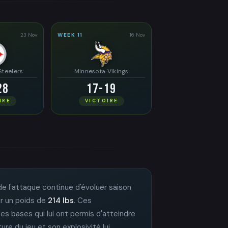
23 Nov
WEEK 11
16 Nov
Steelers
Minnesota Vikings
28
17-19
IRE
VICTOIRE
 de l'attaque continue d'évoluer saison
ur un poids de
214 lbs
. Ces
 les bases qui lui ont permis d'atteindre
ure du jeu et son explosivité lui