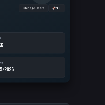
Chicago Bears
NFL
S
kg
ON
5/2026