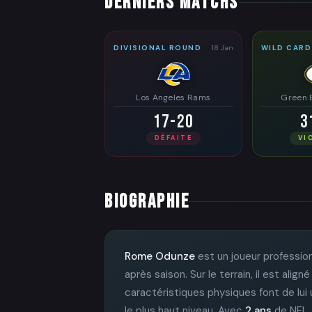
DERNIERS MATCHS
DIVISIONAL ROUND
18 Jan
WILD CARD
Los Angeles Rams
Green 
17-20
3
DÉFAITE
VI
BIOGRAPHIE
Rome Odunze
est un joueur professio
après saison. Sur le terrain, il est al
caractéristiques physiques font de lui u
le plus haut niveau. Avec
2 ans
de NFL, 