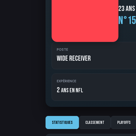
23 ans
N°15
POSTE
Wide Receiver
EXPÉRIENCE
2
ans en NFL
Statistiques
Classement
Playoffs