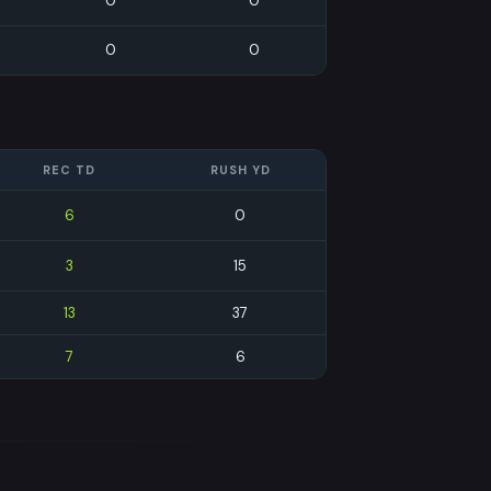
0
0
0
0
REC TD
RUSH YD
6
0
3
15
13
37
7
6