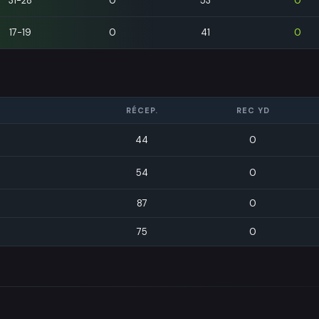
31-28
0
53
0
17-19
0
41
0
RÉCEP.
REC YD
44
0
54
0
87
0
75
0