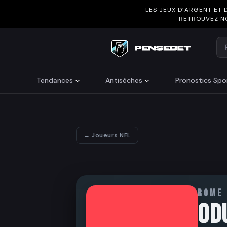
LES JEUX D’ARGENT ET 
RETROUVEZ N
Re
Search
Tendances
Antisèches
Pronostics Spor
← Joueurs NFL
ROME
OD