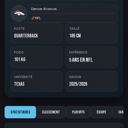
Denver Broncos
NFL
POSTE
TAILLE
Quarterback
185 cm
POIDS
EXPÉRIENCE
101 kg
ans en NFL
5
UNIVERSITÉ
SAISON
Texas
2025/2026
Statistiques
Classement
Playoffs
Équipe
Carriè