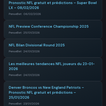
Pronostic NFL gratuit et prédictions – Super Bowl
LX – 08/02/2026
PenseBet · 06/02/2026
NFL Preview Conference Championship 2025
PenseBet · 25/01/2026
NFL Bilan Divisional Round 2025
PenseBet · 24/01/2026
Les meilleures tendances NFL joueurs du 23-01-
2026
PenseBet · 24/01/2026
Denver Broncos vs New England Patriots –
Pronostic NFL gratuit et prédictions –
25/01/2026
PenseBet · 23/01/2026