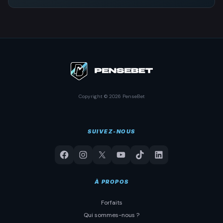
Copyright © 2026 PenseBet
SUIVEZ-NOUS
À PROPOS
Forfaits
Qui sommes-nous ?