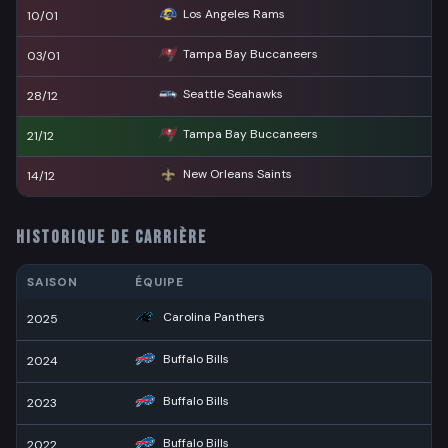
Los Angeles Rams
10/01
Tampa Bay Buccaneers
03/01
Seattle Seahawks
28/12
Tampa Bay Buccaneers
21/12
New Orleans Saints
14/12
HISTORIQUE DE CARRIÈRE
SAISON
ÉQUIPE
F
Carolina Panthers
2025
0
Buffalo Bills
2024
0
Buffalo Bills
2023
0
Buffalo Bills
2022
0