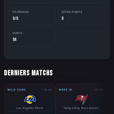
FG RÉUSSIS
EXTRA POINTS
0/0
0
PUNTS
56
DERNIERS MATCHS
WILD CARD
10 Jan
WEEK 18
03 Jan
WE
Los Angeles Rams
Tampa Bay Buccaneers