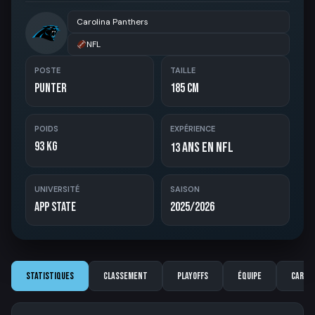
Carolina Panthers
NFL
POSTE
TAILLE
Punter
185 cm
POIDS
EXPÉRIENCE
93 kg
ans en NFL
13
UNIVERSITÉ
SAISON
App State
2025/2026
Statistiques
Classement
Playoffs
Équipe
Carriè