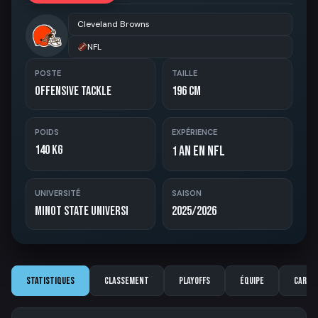
Cleveland Browns
NFL
POSTE
TAILLE
Offensive Tackle
196 cm
POIDS
EXPÉRIENCE
140 kg
an en NFL
1
UNIVERSITÉ
SAISON
Minot State Universi
2025/2026
Statistiques
Classement
Playoffs
Équipe
Carriè