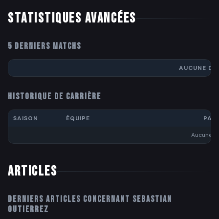
STATISTIQUES AVANCÉES
5 DERNIERS MATCHS
AUCUNE DO
HISTORIQUE DE CARRIÈRE
SAISON
ÉQUIPE
PAS
Aucune do
ARTICLES
Derniers articles concernant
Sebastian
Gutierrez