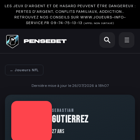
LES JEUX D’ARGENT ET DE HASARD PEUVENT ÊTRE DANGEREUX :
PERTES D’ARGENT, CONFLITS FAMILIAUX, ADDICTION…
RETROUVEZ NOS CONSEILS SUR
WWW.JOUEURS-INFO-
SERVICE.FR
09-74-75-13-13
(APPEL NON SURTAXÉ)
← Joueurs NFL
Dernière mise à jour le 26/07/2026 à 18h07
SEBASTIAN
GUTIERREZ
27 ans