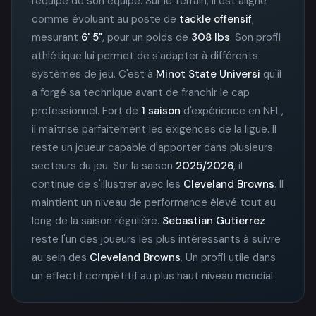
l'équipe de son équipe. Sur le terrain, il est aligné
comme évoluant au poste de
tackle offensif
,
mesurant
6' 5"
, pour un poids de
308 lbs
. Son profil
athlétique lui permet de s'adapter à différents
systèmes de jeu. C'est à
Minot State Universi
qu'il
a forgé sa technique avant de franchir le cap
professionnel. Fort de
1 saison
d'expérience en NFL,
il maîtrise parfaitement les exigences de la ligue. Il
reste un joueur capable d'apporter dans plusieurs
secteurs du jeu. Sur la saison
2025/2026
, il
continue de s'illustrer avec les
Cleveland Browns
. Il
maintient un niveau de performance élevé tout au
long de la saison régulière.
Sebastian Gutierrez
reste l'un des joueurs les plus intéressants à suivre
au sein des
Cleveland Browns
. Un profil utile dans
un effectif compétitif au plus haut niveau mondial.