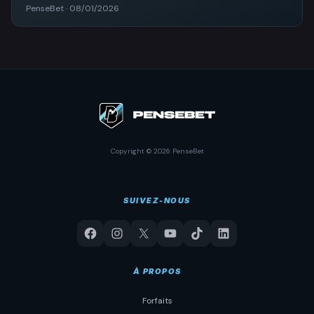
PenseBet · 08/01/2026
Copyright © 2026 PenseBet
SUIVEZ-NOUS
À PROPOS
Forfaits