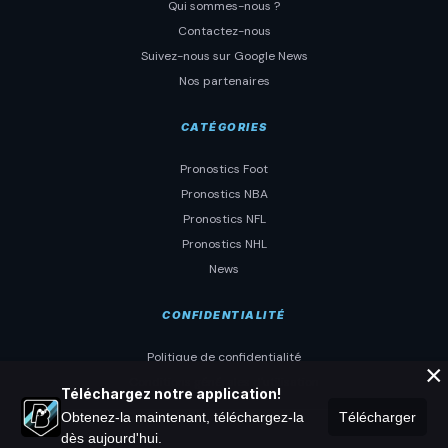
Qui sommes-nous ?
Contactez-nous
Suivez-nous sur Google News
Nos partenaires
CATÉGORIES
Pronostics Foot
Pronostics NBA
Pronostics NFL
Pronostics NHL
News
CONFIDENTIALITÉ
Politique de confidentialité
×
Conditions générales d'utilisation
Téléchargez notre application!
Obtenez-la maintenant, téléchargez-la
Télécharger
dès aujourd'hui.