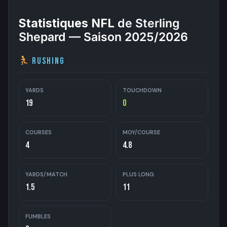
Statistiques NFL
de Sterling
Shepard — Saison 2025/2026
Rushing
YARDS
TOUCHDOWN
19
0
COURSES
MOY/COURSE
4
4.8
YARDS/MATCH
PLUS LONG
1.5
11
FUMBLES