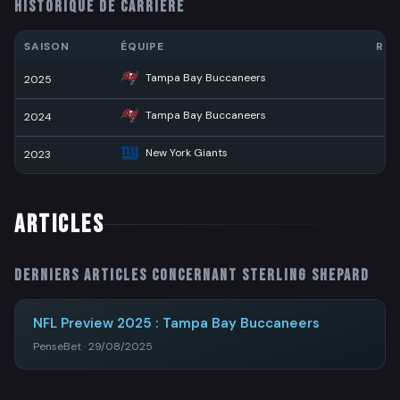
HISTORIQUE DE CARRIÈRE
SAISON
ÉQUIPE
RÉC
Tampa Bay Buccaneers
2025
3
Tampa Bay Buccaneers
2024
3
New York Giants
2023
1
ARTICLES
Derniers articles concernant
Sterling Shepard
NFL Preview 2025 : Tampa Bay Buccaneers
PenseBet · 29/08/2025