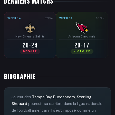
DERNIERS MATCHS
WEEK 14
07 Déc
WEEK 13
30 Nov
WE
New Orleans Saints
Arizona Cardinals
20-24
20-17
DÉFAITE
VICTOIRE
BIOGRAPHIE
Joueur des
Tampa Bay Buccaneers
,
Sterling
Shepard
poursuit sa carrière dans la ligue nationale
de football américain. Il s'est imposé comme un