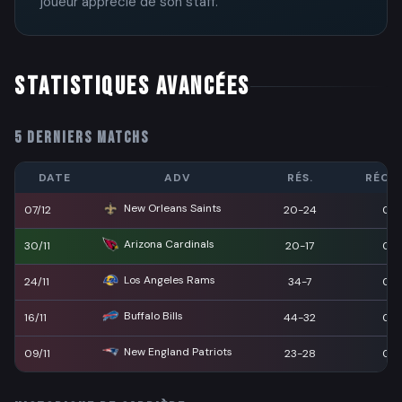
joueur apprécié de son staff.
STATISTIQUES AVANCÉES
5 DERNIERS MATCHS
DATE
ADV
RÉS.
RÉCEP
New Orleans Saints
07/12
20-24
0
Arizona Cardinals
30/11
20-17
0
Los Angeles Rams
24/11
34-7
0
Buffalo Bills
16/11
44-32
0
New England Patriots
09/11
23-28
0