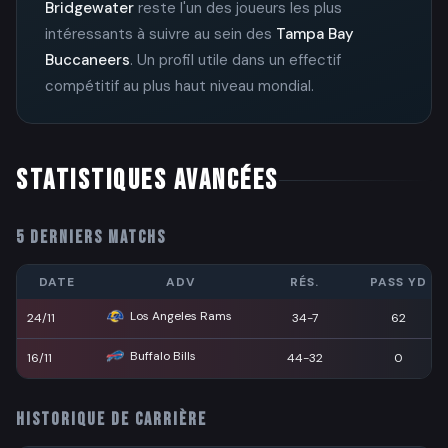
Bridgewater
reste l'un des joueurs les plus
intéressants à suivre au sein des
Tampa Bay
Buccaneers
. Un profil utile dans un effectif
compétitif au plus haut niveau mondial.
STATISTIQUES AVANCÉES
5 DERNIERS MATCHS
DATE
ADV
RÉS.
PASS YD
Los Angeles Rams
24/11
34-7
62
Buffalo Bills
16/11
44-32
0
HISTORIQUE DE CARRIÈRE