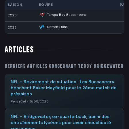
SAISON
ÉQUIPE
PAS
Tampa Bay Buccaneers
2025
6
Detroit Lions
2023
ARTICLES
Derniers articles concernant
Teddy Bridgewater
NFL – Revirement de situation : Les Buccaneers
benchent Baker Mayfield pour le 2ème match de
présaison
PenseBet · 16/08/2025
NFL – Bridgewater, ex-quarterback, banni des
entraînements lycéens pour avoir chouchouté
ses joueurs