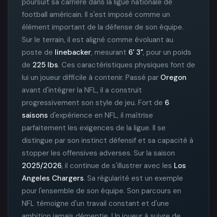
poursuit sa carrière dans la ligue nationale de
football américain. Il s'est imposé comme un
élément important de la défense de son équipe.
Sur le terrain, il est aligné comme évoluant au
poste de
linebacker
, mesurant
6' 3"
, pour un poids
de
225 lbs
. Ces caractéristiques physiques font de
lui un joueur difficile à contenir. Passé par
Oregon
avant d'intégrer la NFL, il a construit
progressivement son style de jeu. Fort de
6
saisons
d'expérience en NFL, il maîtrise
parfaitement les exigences de la ligue. Il se
distingue par son instinct défensif et sa capacité à
stopper les offensives adverses. Sur la saison
2025/2026
, il continue de s'illustrer avec les
Los
Angeles Chargers
. Sa régularité est un exemple
pour l'ensemble de son équipe. Son parcours en
NFL témoigne d'un travail constant et d'une
ambition jamais démentie. Un joueur à suivre de