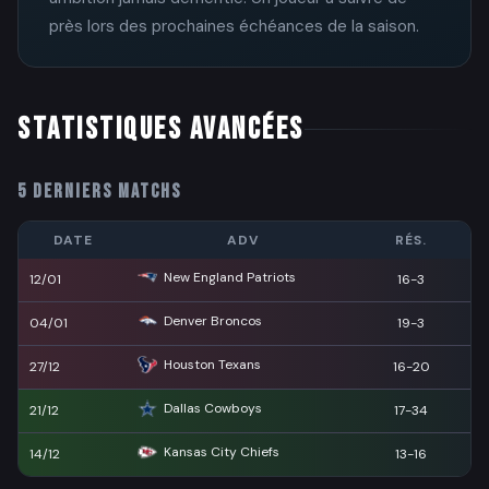
près lors des prochaines échéances de la saison.
STATISTIQUES AVANCÉES
5 DERNIERS MATCHS
DATE
ADV
RÉS.
New England Patriots
12/01
16-3
Denver Broncos
04/01
19-3
Houston Texans
27/12
16-20
Dallas Cowboys
21/12
17-34
Kansas City Chiefs
14/12
13-16