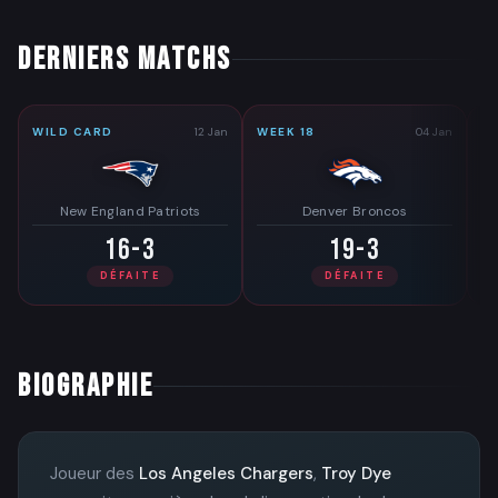
DERNIERS MATCHS
WILD CARD
12 Jan
WEEK 18
04 Jan
WE
New England Patriots
Denver Broncos
16-3
19-3
DÉFAITE
DÉFAITE
BIOGRAPHIE
Joueur des
Los Angeles Chargers
,
Troy Dye