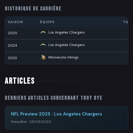
HISTORIQUE DE CARRIÈRE
SAISON
ÉQUIPE
TAC
Los Angeles Chargers
2025
5
Los Angeles Chargers
2024
5
Minnesota Vikings
2023
1
ARTICLES
Derniers articles concernant
Troy Dye
NFL Preview 2025 : Los Angeles Chargers
PenseBet · 28/08/2025