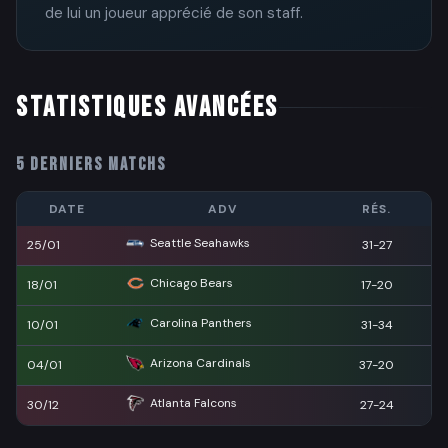
de lui un joueur apprécié de son staff.
STATISTIQUES AVANCÉES
5 DERNIERS MATCHS
DATE
ADV
RÉS.
Seattle Seahawks
25/01
31-27
Chicago Bears
18/01
17-20
Carolina Panthers
10/01
31-34
Arizona Cardinals
04/01
37-20
Atlanta Falcons
30/12
27-24