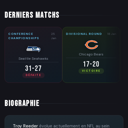
DERNIERS MATCHS
CONFERENCE
25
DIVISIONAL ROUND
18 Jan
W
CHAMPIONSHIPS
Jan
Chicago Bears
Seattle Seahawks
17-20
31-27
VICTOIRE
DÉFAITE
BIOGRAPHIE
Troy Reeder
évolue actuellement en NFL au sein