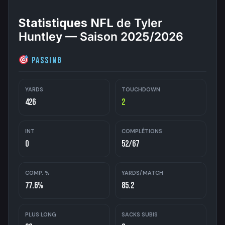
Statistiques NFL
de Tyler
Huntley — Saison 2025/2026
Passing
YARDS
TOUCHDOWN
426
2
INT
COMPLÉTIONS
0
52/67
COMP. %
YARDS/MATCH
77.6%
85.2
PLUS LONG
SACKS SUBIS