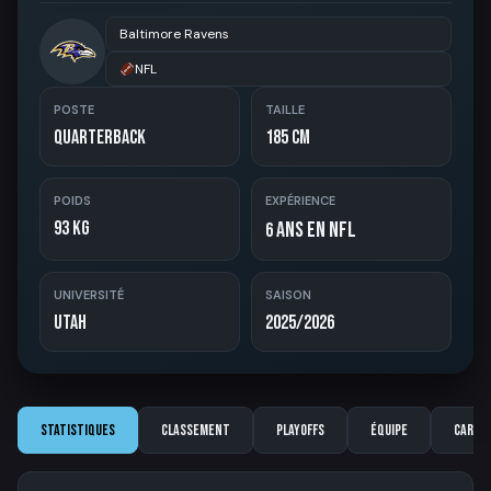
Baltimore Ravens
NFL
POSTE
TAILLE
Quarterback
185 cm
POIDS
EXPÉRIENCE
93 kg
ans en NFL
6
UNIVERSITÉ
SAISON
Utah
2025/2026
Statistiques
Classement
Playoffs
Équipe
Carriè