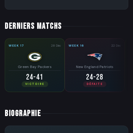
DERNIERS MATCHS
WEEK 17
28 Déc
WEEK 16
22 Déc
WE
Green Bay Packers
New England Patriots
24-41
24-28
VICTOIRE
DÉFAITE
BIOGRAPHIE