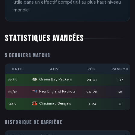
utile dans un effectif compétitif au plus haut niveau
mondial.
STATISTIQUES AVANCÉES
5 DERNIERS MATCHS
DATE
ADV
RÉS.
PASS YD
Green Bay Packers
28/12
24-41
107
New England Patriots
22/12
24-28
65
Cincinnati Bengals
14/12
0-24
0
HISTORIQUE DE CARRIÈRE