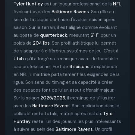
Tyler Huntley
est un joueur professionnel de la
NFL
évoluant avec les
Baltimore Ravens
. Son rôle au
sein de l'attaque continue d'évoluer saison après
saison. Sur le terrain, il est aligné comme évoluant
au poste de
quarterback
, mesurant
6' 1"
, pour un
poids de
204 lbs
. Son profil athlétique lui permet
de s'adapter à différents systèmes de jeu. C'est à
Utah
qu'il a forgé sa technique avant de franchir le
cap professionnel. Fort de
6 saisons
d'expérience
en NFL, il maîtrise parfaitement les exigences de la
ligue. Son sens du timing et sa capacité à créer
des espaces font de lui un atout offensif majeur.
Sur la saison
2025/2026
, il continue de s'illustrer
avec les
Baltimore Ravens
. Son implication dans le
collectif reste totale, match après match.
Tyler
Huntley
reste l'un des joueurs les plus intéressants
à suivre au sein des
Baltimore Ravens
. Un profil