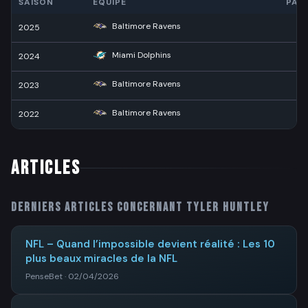
SAISON
ÉQUIPE
PAS
Baltimore Ravens
2025
4
Miami Dolphins
2024
8
Baltimore Ravens
2023
2
Baltimore Ravens
2022
2
ARTICLES
Derniers articles concernant
Tyler Huntley
NFL – Quand l’impossible devient réalité : Les 10
plus beaux miracles de la NFL
PenseBet · 02/04/2026