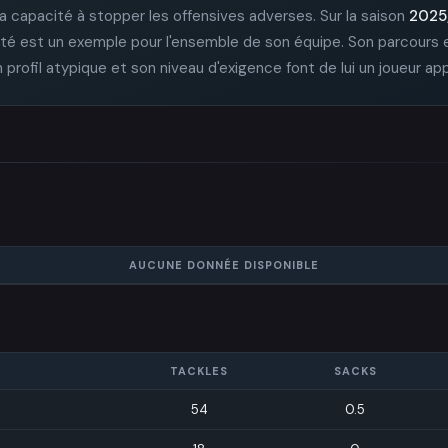
sa capacité à stopper les offensives adverses. Sur la saison
2025
rité est un exemple pour l'ensemble de son équipe. Son parcours 
profil atypique et son niveau d'exigence font de lui un joueur app
AUCUNE DONNÉE DISPONIBLE
TACKLES
SACKS
54
0.5