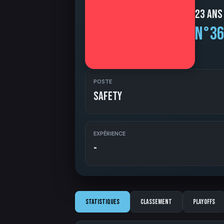
23 ans
N°36
POSTE
Safety
EXPÉRIENCE
-
Statistiques
Classement
Playoffs