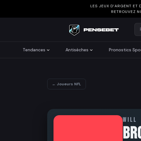
LES JEUX D’ARGENT ET 
RETROUVEZ N
Re
Search
Tendances
Antisèches
Pronostics Spor
← Joueurs NFL
WILL
BR