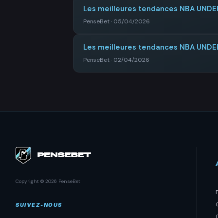
Les meilleures tendances NBA UND
PenseBet · 05/04/2026
Les meilleures tendances NBA UND
PenseBet · 02/04/2026
Copyright © 2026 PenseBet
SUIVEZ-NOUS