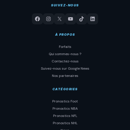
SUIVEZ-NOUS
À PROPOS
Forfaits
Qui sommes-nous ?
Contactez-nous
Suivez-nous sur Google News
Nos partenaires
CATÉGORIES
Pronostics Foot
Pronostics NBA
Pronostics NFL
Pronostics NHL