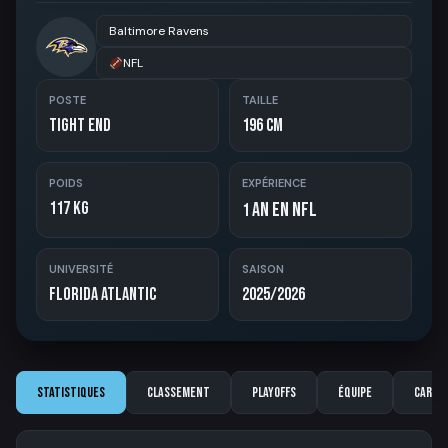
Baltimore Ravens
NFL
POSTE
TAILLE
Tight End
196 cm
POIDS
EXPÉRIENCE
117 kg
an en NFL
1
UNIVERSITÉ
SAISON
Florida Atlantic
2025/2026
Statistiques
Classement
Playoffs
Équipe
Carriè