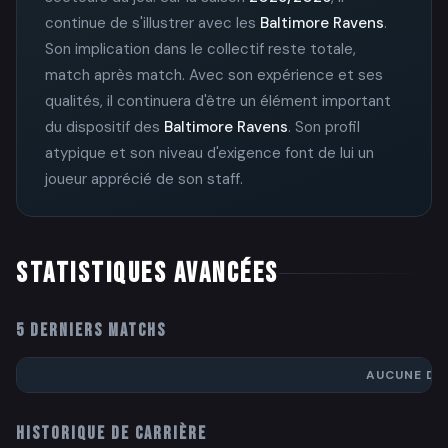
continue de s'illustrer avec les
Baltimore Ravens
.
Son implication dans le collectif reste totale,
match après match. Avec son expérience et ses
qualités, il continuera d'être un élément important
du dispositif des
Baltimore Ravens
. Son profil
atypique et son niveau d'exigence font de lui un
joueur apprécié de son staff.
STATISTIQUES AVANCÉES
5 DERNIERS MATCHS
AUCUNE DO
HISTORIQUE DE CARRIÈRE