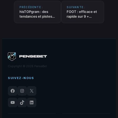
PRÉCÉDENTE :
SUIVANTE :
hisTOPgram : des
FOOT : efficace et
tendances et pistes
rapide sur 9 +
pour vos pronos et
tendances « Tirs
paris Sports US –
cadrés » pour ce
10/01/2025
week-end
Copyright © 2026 PenseBet
SUIVEZ-NOUS
Facebook
Instagram
X
YouTube
TikTok
LinkedIn