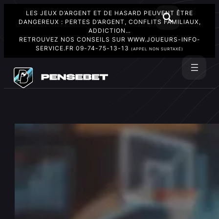
LES JEUX D’ARGENT ET DE HASARD PEUVENT ÊTRE
DANGEREUX : PERTES D’ARGENT, CONFLITS FAMILIAUX,
ADDICTION…
RETROUVEZ NOS CONSEILS SUR
WWW.JOUEURS-INFO-
SERVICE.FR
09-74-75-13-13
(APPEL NON SURTAXÉ)
Aller
au
Rechercher
contenu