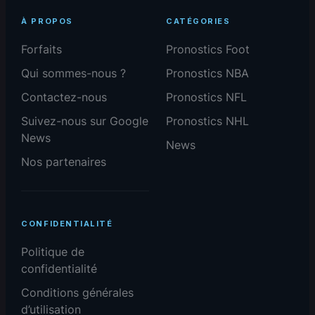
À PROPOS
CATÉGORIES
Forfaits
Pronostics Foot
Qui sommes-nous ?
Pronostics NBA
Contactez-nous
Pronostics NFL
Suivez-nous sur Google
Pronostics NHL
News
News
Nos partenaires
CONFIDENTIALITÉ
Politique de
confidentialité
Conditions générales
d’utilisation