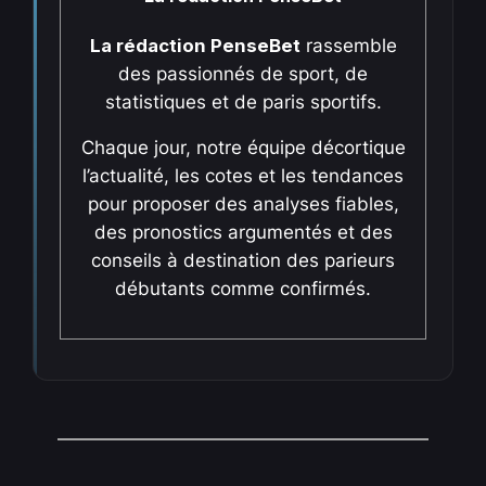
La rédaction PenseBet
rassemble
des passionnés de sport, de
statistiques et de paris sportifs.
Chaque jour, notre équipe décortique
l’actualité, les cotes et les tendances
pour proposer des analyses fiables,
des pronostics argumentés et des
conseils à destination des parieurs
débutants comme confirmés.