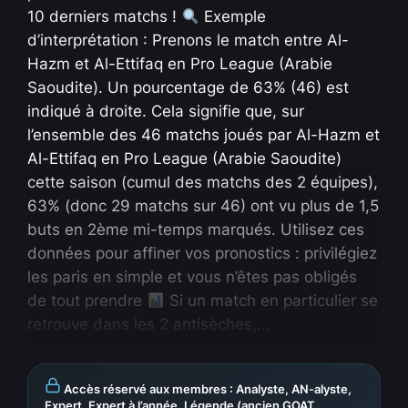
10 derniers matchs !
Exemple
d’interprétation : Prenons le match entre Al-
Hazm et Al-Ettifaq en Pro League (Arabie
Saoudite). Un pourcentage de 63% (46) est
indiqué à droite. Cela signifie que, sur
l’ensemble des 46 matchs joués par Al-Hazm et
Al-Ettifaq en Pro League (Arabie Saoudite)
cette saison (cumul des matchs des 2 équipes),
63% (donc 29 matchs sur 46) ont vu plus de 1,5
buts en 2ème mi-temps marqués. Utilisez ces
données pour affiner vos pronostics : privilégiez
les paris en simple et vous n’êtes pas obligés
de tout prendre
Si un match en particulier se
retrouve dans les 2 antisèches,…
Accès réservé aux membres : Analyste, AN-alyste,
Expert, Expert à l’année, Légende (ancien GOAT