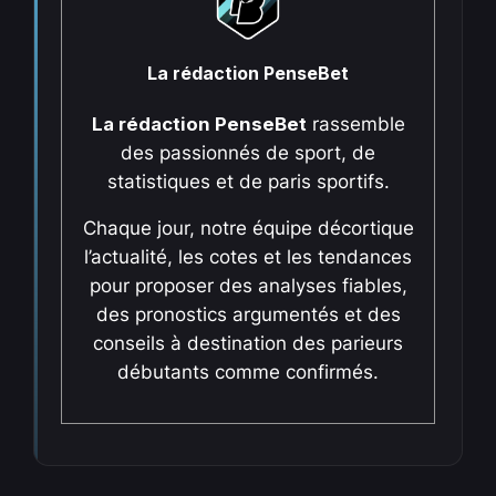
La rédaction PenseBet
La rédaction PenseBet
rassemble
des passionnés de sport, de
statistiques et de paris sportifs.
Chaque jour, notre équipe décortique
l’actualité, les cotes et les tendances
pour proposer des analyses fiables,
des pronostics argumentés et des
conseils à destination des parieurs
débutants comme confirmés.