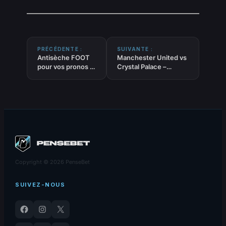
PRÉCÉDENTE :
SUIVANTE :
Antisèche FOOT
Manchester United vs
pour vos pronos –
Crystal Palace –
PLUS de 1.5 buts
Pronostic Foot gratuit
en 1ère mi-temps
et prédictions –
pour le 27-02-
Premier League –
2026
01/03/2026
Copyright © 2026 PenseBet
SUIVEZ-NOUS
Facebook
Instagram
X