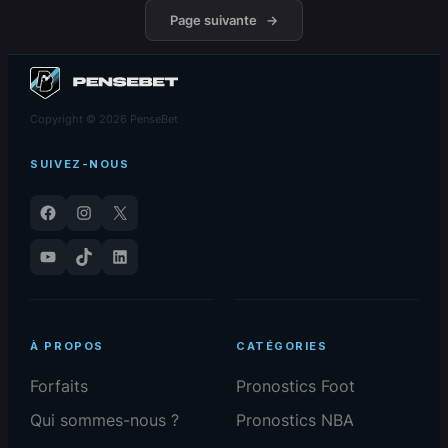
Page suivante
→
Copyright © 2026 PenseBet
SUIVEZ-NOUS
Facebook
Instagram
X
YouTube
TikTok
LinkedIn
À PROPOS
CATÉGORIES
Forfaits
Pronostics Foot
Qui sommes-nous ?
Pronostics NBA