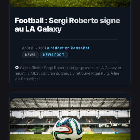
Football : Sergi Roberto signe
au LA Galaxy
Août 8, 2026
La rédaction PenseBet
NEWS
NEWS FOOT
C’est officiel : Sergi Roberto s’engage avec le LA Galaxy et
rejoint la MLS. L’ancien du Barça y retrouve Riqui Puig. À lire
sur PenseBet !