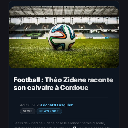
Football : Théo Zidane raconte
son calvaire à Cordoue
Août 8, 2026
Léonard Lasquier
NEWS
NEWS FOOT
Le fils de Zinedine Zidane brise le silence : hernie discale,