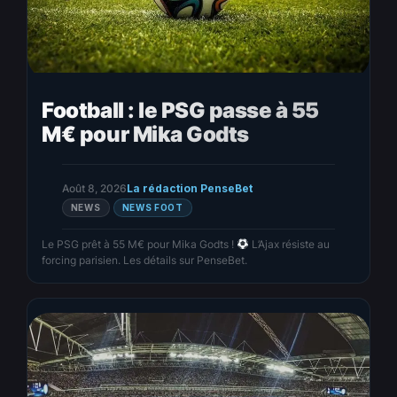
Football : le PSG passe à 55
M€ pour Mika Godts
Août 8, 2026
La rédaction PenseBet
NEWS
NEWS FOOT
Le PSG prêt à 55 M€ pour Mika Godts !
L’Ajax résiste au
forcing parisien. Les détails sur PenseBet.