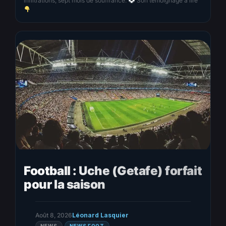
infiltrations, sept mois de souffrance.
Son témoignage à lire
Football : Uche (Getafe) forfait
pour la saison
Août 8, 2026
Léonard Lasquier
NEWS
NEWS FOOT