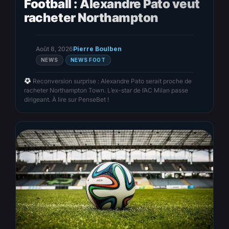
Football : Alexandre Pato veut
racheter Northampton
Août 8, 2026
Pierre Boulben
NEWS
NEWS FOOT
Reconversion surprise : Alexandre Pato serait proche de
racheter Northampton Town. L’ex-star de l’AC Milan passe
dirigeant. À lire sur PenseBet !