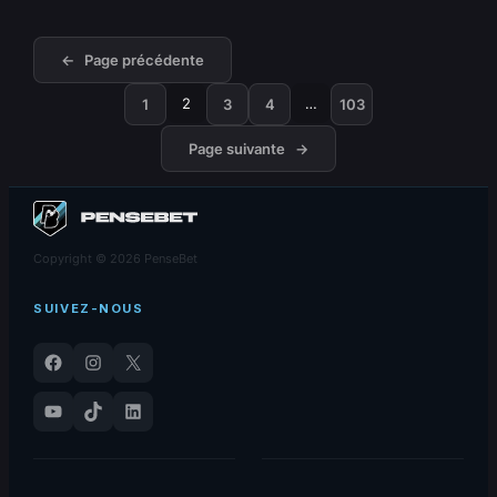
←
Page précédente
2
…
1
3
4
103
Page suivante
→
Copyright © 2026 PenseBet
SUIVEZ-NOUS
Facebook
Instagram
X
YouTube
TikTok
LinkedIn