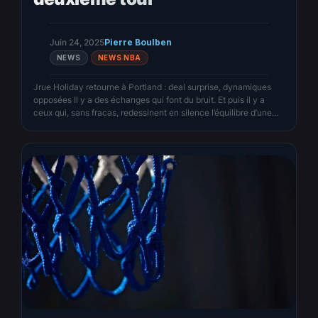
Juin 24, 2025
Pierre Boulben
NEWS
NEWS NBA
Jrue Holiday retourne à Portland : deal surprise, dynamiques
opposées Il y a des échanges qui font du bruit. Et puis il y a
ceux qui, sans fracas, redessinent en silence l’équilibre d’une
conférence. Selon Shams Charania (—–), les Boston Celtics
envoient Jrue Holiday aux Portland Trail Blazers en échange
d’Anfernee Simons et de deux choix…