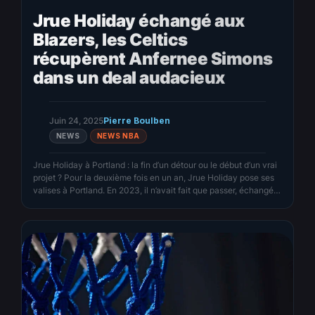
Jrue Holiday échangé aux
Blazers, les Celtics
récupèrent Anfernee Simons
dans un deal audacieux
Juin 24, 2025
Pierre Boulben
NEWS
NEWS NBA
Jrue Holiday à Portland : la fin d’un détour ou le début d’un vrai
projet ? Pour la deuxième fois en un an, Jrue Holiday pose ses
valises à Portland. En 2023, il n’avait fait que passer, échangé
quelques jours plus tard vers Boston où il a contribué à une
solide saison régulière. Mais cette…