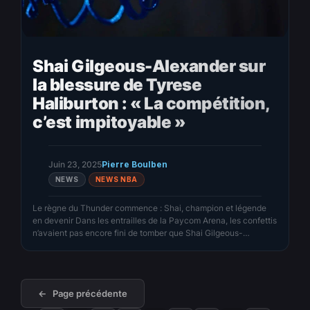
Shai Gilgeous-Alexander sur
la blessure de Tyrese
Haliburton : « La compétition,
c’est impitoyable »
Juin 23, 2025
Pierre Boulben
NEWS
NEWS NBA
Le règne du Thunder commence : Shai, champion et légende
en devenir Dans les entrailles de la Paycom Arena, les confettis
n’avaient pas encore fini de tomber que Shai Gilgeous-
Alexander levait les bras au ciel, MVP des Finales dans une
saison qui restera à jamais dans les livres d’histoire. Le
Thunder, ce groupe de jeunes…
←
Page précédente