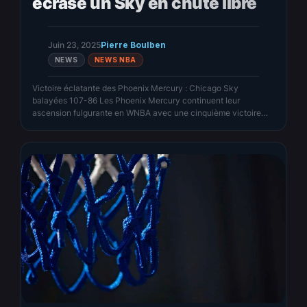
écrase un Sky en chute libre
Juin 23, 2025
Pierre Boulben
NEWS
NEWS NBA
Victoire éclatante des Phoenix Mercury : Chicago Sky
balayées 107-86 Les Phoenix Mercury continuent leur
ascension fulgurante en WNBA avec une cinquième victoire
consécutive, cette fois-ci en écrasant les Chicago Sky sur le
score de 107 à 86. Une démonstration de force portée par une
adresse redoutable à trois points et une défense clinique, qui…