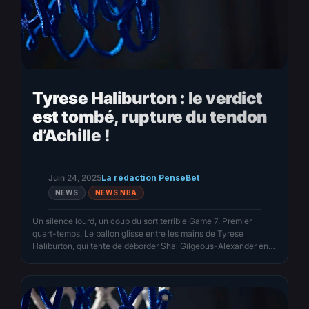
Tyrese Haliburton : le verdict
est tombé, rupture du tendon
d’Achille !
Juin 24, 2025
La rédaction PenseBet
NEWS
NEWS NBA
Un silence lourd, un coup du sort terrible Game 7. Premier
quart-temps. Le ballon glisse entre les mains de Tyrese
Haliburton, qui tente de déborder Shai Gilgeous-Alexander en
tête de raquette. Un appui à droite, puis le vide. Sa jambe
lâche. Pas de contact. Juste un cri et un regard figé vers le ciel.
Quelques…