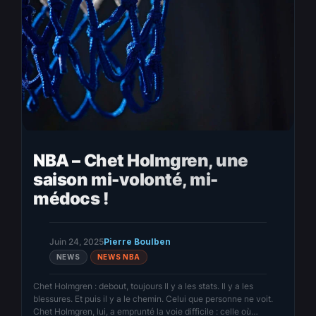
NBA – Chet Holmgren, une
saison mi-volonté, mi-
médocs !
Juin 24, 2025
Pierre Boulben
NEWS
NEWS NBA
Chet Holmgren : debout, toujours Il y a les stats. Il y a les
blessures. Et puis il y a le chemin. Celui que personne ne voit.
Chet Holmgren, lui, a emprunté la voie difficile : celle où