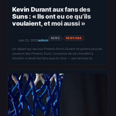
Kevin Durant aux fans des
Suns : « Ils ont eu ce qu’ils
voulaient, et moi aussi »
NEWS
NEWS NBA
Juin 23, 2025
admin
Un départ qui secoue Phoenix Kevin Durant ne portera plus les
couleurs des Phoenix Suns. L’annonce de son transfert à
Houston a laissé les fans sous le choc — pas tant par la
décision elle-même que par la franchise froide avec laquelle
elle s’est opérée. Durant, fidèle à lui-même, n’a pas mâché ses
mots en…