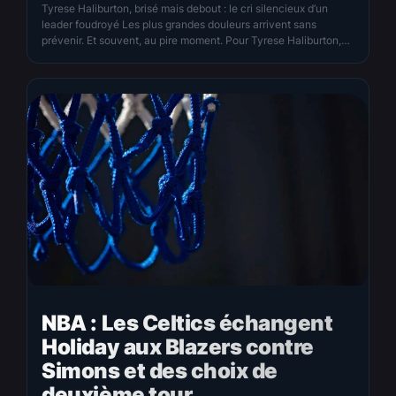
Tyrese Haliburton, brisé mais debout : le cri silencieux d’un
leader foudroyé Les plus grandes douleurs arrivent sans
prévenir. Et souvent, au pire moment. Pour Tyrese Haliburton,
c’était censé être l’apogée — le match 7 des Finales NBA,
contre le Thunder, un duel historique, à couper le souffle. Puis
son corps a dit non. En…
NBA : Les Celtics échangent
Holiday aux Blazers contre
Simons et des choix de
deuxième tour