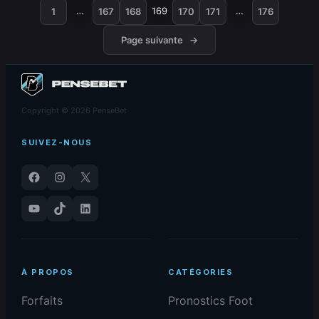
…
169
…
1
167
168
170
171
176
Page suivante
→
Copyright © 2026 PenseBet
SUIVEZ-NOUS
Facebook
Instagram
X
YouTube
TikTok
LinkedIn
À PROPOS
CATÉGORIES
Forfaits
Pronostics Foot