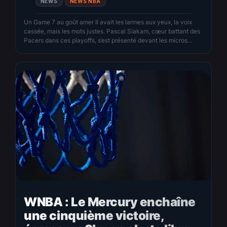
NEWS
NEWS NBA
Un Game 7 au goût amer Il avait les larmes aux yeux, la voix
cassée, mais les mots justes. Pascal Siakam, cœur battant des
Pacers dans ces playoffs, s’est présenté devant les micros
avec une sincérité désarmante. « On voulait vraiment le faire
pour Indy. On le voulait plus que tout, juste pour la ville, pour…
WNBA : Le Mercury enchaîne
une cinquième victoire,