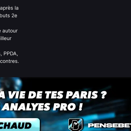
après la
 buts 2e
e autour
lleur
s, PPDA,
ncontres.