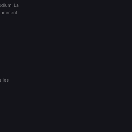
odium. La
otamment
s les