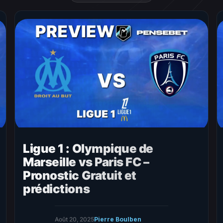
Ligue 1 : Olympique de
Marseille vs Paris FC –
Pronostic Gratuit et
prédictions
Août 20, 2025
Pierre Boulben