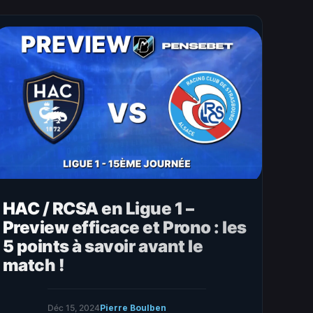
HAC / RCSA en Ligue 1 –
Preview efficace et Prono : les
5 points à savoir avant le
match !
Déc 15, 2024
Pierre Boulben