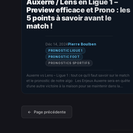
Auxerre / Lens en Ligue 1 –
Preview efficace et Prono : les
5 points à savoir avant le
match !
Déc 14, 2024
Pierre Boulben
PRONOSTIC LIGUE 1
PRONOSTIC FOOT
PRONOSTICS SPORTIFS
Auxerre vs Lens – Ligue 1 : tout ce qu’il faut savoir sur le match
et le pronostic de notre algo Les Enjeux Auxerre sera en quête
d’une autre victoire à la maison pour se maintenir dans la
première partie de tableau de cette Ligue 1. Le club icaunais
réalise une très belle saison…
←
Page précédente