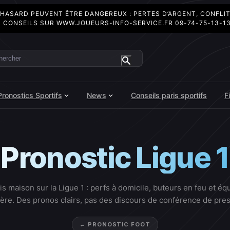
 HASARD PEUVENT ÊTRE DANGEREUX : PERTES D’ARGENT, CONFLI
 CONSEILS SUR
WWW.JOUEURS-INFO-SERVICE.FR
09-74-75-13-1
ercher
Pronostics Sportifs
News
Conseils paris sportifs
F
Pronostic Ligue 1
is maison sur la Ligue 1 : perfs à domicile, buteurs en feu et éq
lère. Des pronos clairs, pas des discours de conférence de pres
← PRONOSTIC FOOT