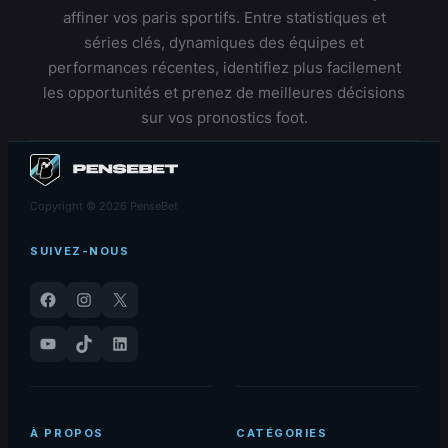
affiner vos paris sportifs. Entre statistiques et
séries clés, dynamiques des équipes et
performances récentes, identifiez plus facilement
les opportunités et prenez de meilleures décisions
sur vos pronostics foot.
Copyright © 2026 PenseBet
SUIVEZ-NOUS
Facebook
Instagram
X
YouTube
TikTok
LinkedIn
À PROPOS
CATÉGORIES