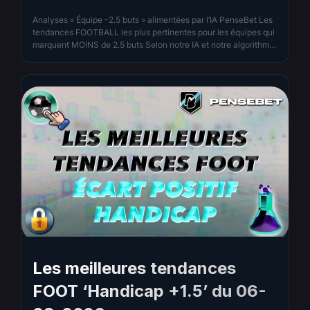
Analyses « Équipe -2.5 buts » alimentées par l’IA PenseBet Les
tendances FOOTBALL les plus pertinentes pour les équipes qui
marquent MOINS de 2.5 buts Selon notre IA et notre algorithme
— pour le 06/08/2026 Ces analyses FOOTBALL sont générées
par l’IA pour détecter les équipes ayant une faible probabilité de
marquer. Le pari -2.5 buts équipe…
Les meilleures tendances
FOOT ‘Handicap +1.5’ du 06-