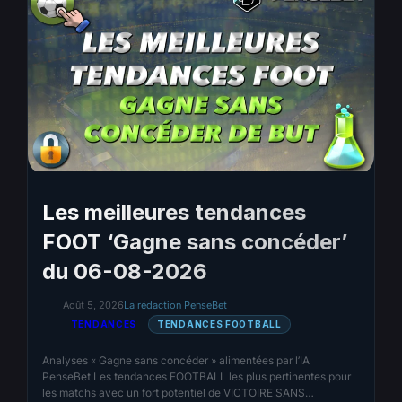
Les meilleures tendances
FOOT ‘Gagne sans concéder’
du 06-08-2026
Août 5, 2026
La rédaction PenseBet
TENDANCES
TENDANCES FOOTBALL
Analyses « Gagne sans concéder » alimentées par l’IA
PenseBet Les tendances FOOTBALL les plus pertinentes pour
les matchs avec un fort potentiel de VICTOIRE SANS