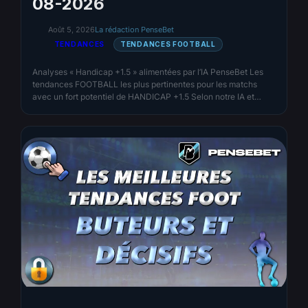
08-2026
Août 5, 2026
La rédaction PenseBet
TENDANCES
TENDANCES FOOTBALL
Analyses « Handicap +1.5 » alimentées par l’IA PenseBet Les
tendances FOOTBALL les plus pertinentes pour les matchs
avec un fort potentiel de HANDICAP +1.5 Selon notre IA et
notre algorithme — pour le 06/08/2026 Ces analyses
FOOTBALL « écarts de buts » sont générées par l’IA pour
détecter les matchs ayant une forte probabilité de couvrir un
handicap…