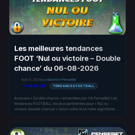
Les meilleures tendances
FOOT ‘Nul ou victoire – Double
chance’ du 06-08-2026
Août 5, 2026
La rédaction PenseBet
TENDANCES
TENDANCES FOOTBALL
Analyses « Double chance » alimentées par l’IA PenseBet Les
tendances FOOTBALL les plus pertinentes pour « Nul ou
victoire (double chance) » Selon notre IA et notre algorithme —
pour le 06/08/2026
Avertissement Ces analyses FOOTBALL
sont générées par l’IA pour vous aider dans votre étude. Prenez
en compte des facteurs supplémentaires comme les
blessures…