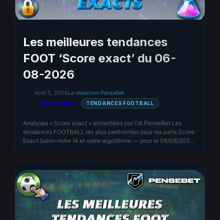
Les meilleures tendances
FOOT ‘Score exact’ du 06-
08-2026
Août 5, 2026
La rédaction PenseBet
TENDANCES
TENDANCES FOOTBALL
Analyses « Score exact » alimentées par l’IA PenseBet Les
tendances FOOTBALL les plus pertinentes pour les paris Score
Exact Selon notre IA et notre algorithme — pour le 06/08/2026
Ces analyses FOOTBALL sont générées par l’IA pour vous aider
dans votre étude. Prenez en compte la dynamique offensive,
les compositions d’équipes, les blessures et les facteurs…