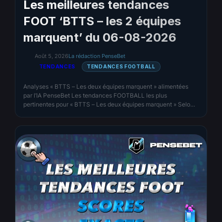
Les meilleures tendances
FOOT ‘BTTS – les 2 équipes
marquent’ du 06-08-2026
Août 5, 2026
La rédaction PenseBet
TENDANCES
TENDANCES FOOTBALL
Analyses « BTTS – Les deux équipes marquent » alimentées
par l’IA PenseBet Les tendances FOOTBALL les plus
pertinentes pour « BTTS – Les deux équipes marquent » Selon
notre IA et notre algorithme — pour le 06/08/2026 Ces
analyses FOOTBALL sont générées par l’IA pour vous aider
dans votre étude. Prenez en compte les buts attendus,…