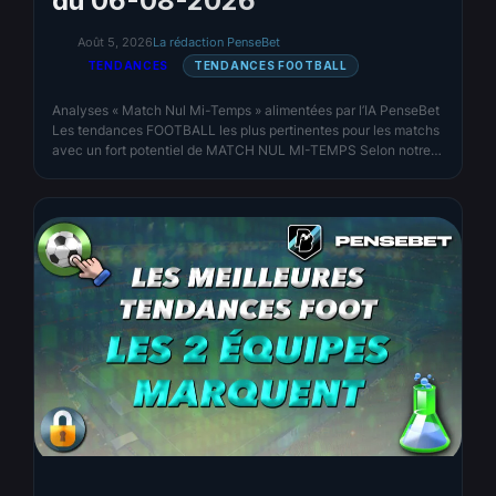
du 06-08-2026
Août 5, 2026
La rédaction PenseBet
TENDANCES
TENDANCES FOOTBALL
Analyses « Match Nul Mi-Temps » alimentées par l’IA PenseBet
Les tendances FOOTBALL les plus pertinentes pour les matchs
avec un fort potentiel de MATCH NUL MI-TEMPS Selon notre
IA et notre algorithme — pour le 06/08/2026 Ces analyses
FOOTBALL sont générées par l’IA pour détecter les matchs
ayant une forte probabilité de se terminer sur un…