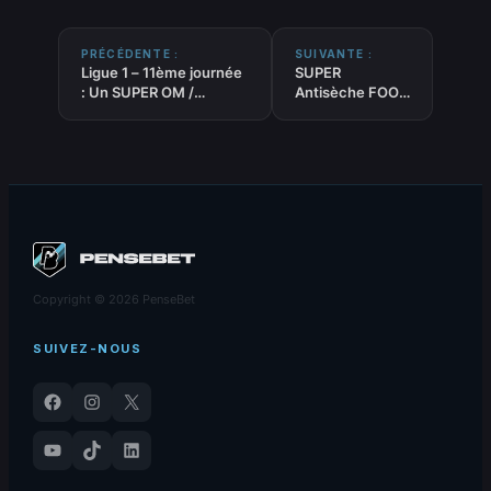
PRÉCÉDENTE :
SUIVANTE :
Ligue 1 – 11ème journée
SUPER
: Un SUPER OM /
Antisèche FOOT
Auxerre ? – Cheat-sheet
: +2.5 buts –
: le pronostic de notre
Stat’ sur la
algo
saison –
09/11/2024
Copyright © 2026 PenseBet
SUIVEZ-NOUS
Facebook
Instagram
X
YouTube
TikTok
LinkedIn