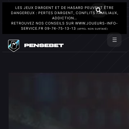
LES JEUX D’ARGENT ET DE HASARD PEUVENT ÊTRE
DANGEREUX : PERTES D’ARGENT, CONFLITS FAMILIAUX,
ADDICTION…
RETROUVEZ NOS CONSEILS SUR
WWW.JOUEURS-INFO-
SERVICE.FR
09-74-75-13-13
(APPEL NON SURTAXÉ)
Aller
au
Rechercher
contenu