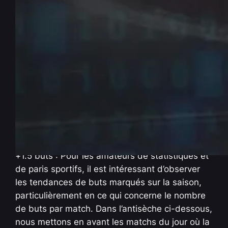
SUPER Antisèche FOOT : +1.5
buts – Stat’ sur la saison –
09/11/2024
Nov 8, 2024
—
La rédaction PenseBet
par
dans
Antisèches
Explication des tendances de buts au FOOT :
+1.5 buts : Pour les amateurs de statistiques et
de paris sportifs, il est intéressant d’observer
les tendances de buts marqués sur la saison,
particulièrement en ce qui concerne le nombre
de buts par match. Dans l’antisèche ci-dessous,
nous mettons en avant les matchs du jour où la