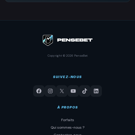
Copyright © 2026 PenseBet
SUIVEZ-NOUS
À PROPOS
Forfaits
Qui sommes-nous ?
Contactez-nous