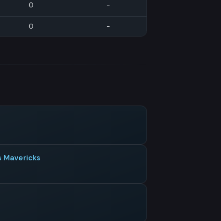
0
-
0
-
s Mavericks