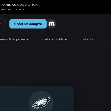
 FAMILIAUX, ADDICTION…
(APPEL NON SURTAXÉ)
r
Créer un compte
oueurs & équipes
Boîte à outils
Forfaits