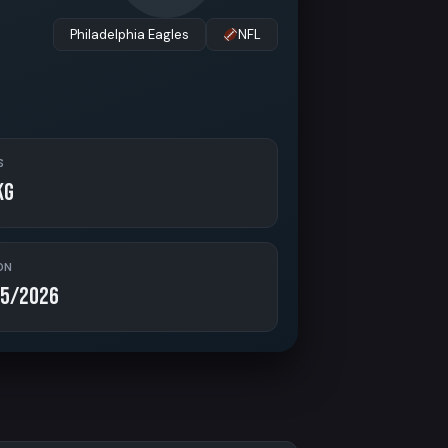
Philadelphia Eagles
NFL
S
kg
ON
5/2026