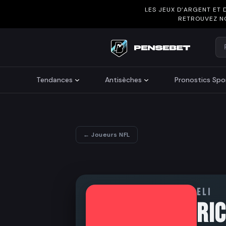
LES JEUX D’ARGENT ET 
RETROUVEZ N
Re
Search
Tendances
Antisèches
Pronostics Spor
← Joueurs NFL
ELI
RI