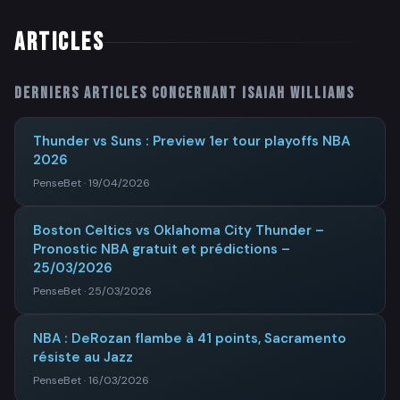
ARTICLES
Derniers articles concernant
Isaiah Williams
Thunder vs Suns : Preview 1er tour playoffs NBA
2026
PenseBet · 19/04/2026
Boston Celtics vs Oklahoma City Thunder –
Pronostic NBA gratuit et prédictions –
25/03/2026
PenseBet · 25/03/2026
NBA : DeRozan flambe à 41 points, Sacramento
résiste au Jazz
PenseBet · 16/03/2026