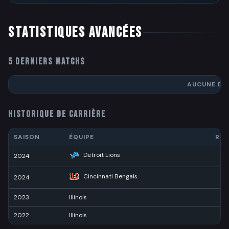
STATISTIQUES AVANCÉES
5 DERNIERS MATCHS
AUCUNE DO
HISTORIQUE DE CARRIÈRE
SAISON
ÉQUIPE
RÉC
Detroit Lions
2024
2
Cincinnati Bengals
2024
2023
Illinois
8
2022
Illinois
8