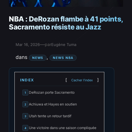
NBA : DeRozan flambe à 41 points,
Sacramento résiste au Jazz
—
par
Mar 16, 2026
Eugène Tuma
dans
, 
NEWS
NEWS NBA
INDEX
Cacher l'index
DeRozan porte Sacramento
1
Achiuwa et Hayes en soutien
2
Utah tente un retour tardif
3
Une victoire dans une saison compliquée
4