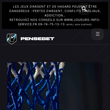
LES JEUX D’ARGENT ET DE HASARD PEUVENT ÊTRE
DANGEREUX : PERTES D’ARGENT, CONFLITS FAMILIAUX,
ADDICTION…
RETROUVEZ NOS CONSEILS SUR
WWW.JOUEURS-INFO-
SERVICE.FR
09-74-75-13-13
(APPEL NON SURTAXÉ)
Aller
au
Rechercher
contenu