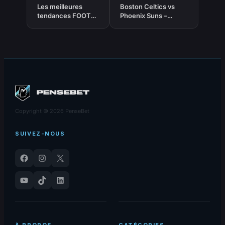
Les meilleures
Boston Celtics vs
tendances FOOT
Phoenix Suns –
‘Victoire résultat –
Pronostic NBA
Moneyline’ du 16-
gratuit et prédictions
03-2026
– 16/03/2026
Copyright © 2026 PenseBet
SUIVEZ-NOUS
Facebook
Instagram
X
YouTube
TikTok
LinkedIn
À PROPOS
CATÉGORIES