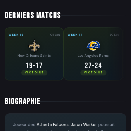
DERNIERS MATCHS
WEEK 18
04 Jan
WEEK 17
30 Déc
WE
New Orleans Saints
Los Angeles Rams
19-17
27-24
VICTOIRE
VICTOIRE
BIOGRAPHIE
Joueur des
Atlanta Falcons
,
Jalon Walker
poursuit