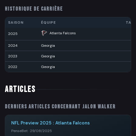
HISTORIQUE DE CARRIÈRE
SAISON
ÉQUIPE
TAC
Atlanta Falcons
2025
3
2024
Georgia
5
2023
Georgia
2
2022
Georgia
ARTICLES
Derniers articles concernant
Jalon Walker
NFL Preview 2025 : Atlanta Falcons
PenseBet · 29/08/2025