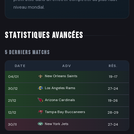
niveau mondial.
STATISTIQUES AVANCÉES
5 DERNIERS MATCHS
DATE
ADV
RÉS.
New Orleans Saints
04/01
19-17
Los Angeles Rams
30/12
27-24
Arizona Cardinals
21/12
19-26
Tampa Bay Buccaneers
12/12
28-29
New York Jets
30/11
27-24