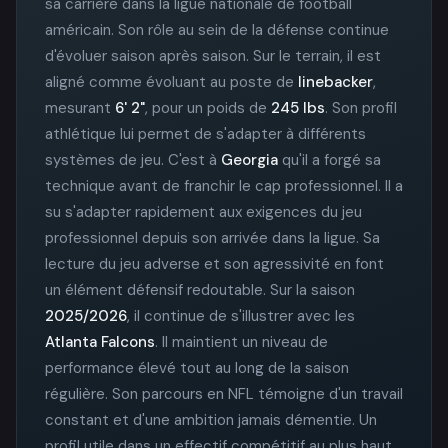
sa carrière dans la ligue nationale de football
américain. Son rôle au sein de la défense continue
d'évoluer saison après saison. Sur le terrain, il est
aligné comme évoluant au poste de
linebacker
,
mesurant
6' 2"
, pour un poids de
245 lbs
. Son profil
athlétique lui permet de s'adapter à différents
systèmes de jeu. C'est à
Georgia
qu'il a forgé sa
technique avant de franchir le cap professionnel. Il a
su s'adapter rapidement aux exigences du jeu
professionnel depuis son arrivée dans la ligue. Sa
lecture du jeu adverse et son agressivité en font
un élément défensif redoutable. Sur la saison
2025/2026
, il continue de s'illustrer avec les
Atlanta Falcons
. Il maintient un niveau de
performance élevé tout au long de la saison
régulière. Son parcours en NFL témoigne d'un travail
constant et d'une ambition jamais démentie. Un
profil utile dans un effectif compétitif au plus haut