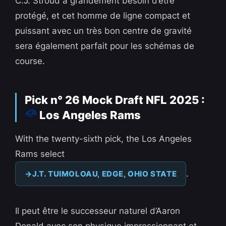
C.J. Stroud a grandement besoin d’être
protégé, et cet homme de ligne compact et
puissant avec un très bon centre de gravité
sera également parfait pour les schémas de
course.
Pick n° 26 Mock Draft NFL 2025 :
Los Angeles Rams
With the twenty-sixth pick, the Los Angeles
Rams select
.
J.T. TUIMOLOAU, EDGE, OHIO STATE
Il peut être le successeur naturel d’Aaron