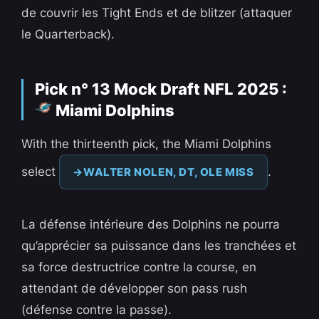
de couvrir les Tight Ends et de blitzer (attaquer
le Quarterback).
Pick n° 13 Mock Draft NFL 2025 :
Miami Dolphins
With the thirteenth pick, the Miami Dolphins
select
.
WALTER NOLEN, DT, OLE MISS
La défense intérieure des Dolphins ne pourra
qu’apprécier sa puissance dans les tranchées et
sa force destructrice contre la course, en
attendant de développer son pass rush
(défense contre la passe).