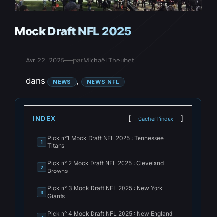
Mock Draft NFL 2025
—
par
Avr 22, 2025
Michaël Theubet
dans
, 
NEWS
NEWS NFL
INDEX
Cacher l'index
Pick n°1 Mock Draft NFL 2025 : Tennessee
1
Titans
Pick n° 2 Mock Draft NFL 2025 : Cleveland
2
Browns
Pick n° 3 Mock Draft NFL 2025 : New York
3
Giants
Pick n° 4 Mock Draft NFL 2025 : New England