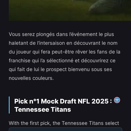
Vous serez plongés dans l’événement le plus
haletant de l’intersaison en découvrant le nom
du joueur qui fera peut-être rêver les fans de la
franchise qui l’a sélectionné et découvrirez ce
qui fait de lui le prospect bienvenu sous ses
nouvelles couleurs.
Pick n°1 Mock Draft NFL 2025 :
Tennessee Titans
With the first pick, the Tennessee Titans select