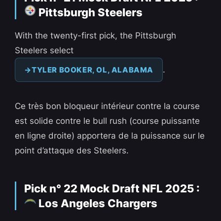
Pittsburgh Steelers
With the twenty-first pick, the Pittsburgh
Steelers select
.
TYLER BOOKER, OL, ALABAMA
Ce très bon bloqueur intérieur contre la course
est solide contre le bull rush (course puissante
en ligne droite) apportera de la puissance sur le
point d’attaque des Steelers.
Pick n° 22 Mock Draft NFL 2025 :
Los Angeles Chargers