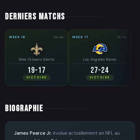
DERNIERS MATCHS
WEEK 18
04 Jan
WEEK 17
30 Déc
WE
New Orleans Saints
Los Angeles Rams
19-17
27-24
VICTOIRE
VICTOIRE
BIOGRAPHIE
James Pearce Jr.
évolue actuellement en NFL au