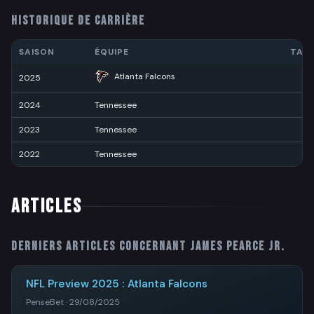
HISTORIQUE DE CARRIÈRE
SAISON
ÉQUIPE
TAC
Atlanta Falcons
2025
2
2024
Tennessee
3
2023
Tennessee
2
2022
Tennessee
ARTICLES
Derniers articles concernant
James Pearce Jr.
NFL Preview 2025 : Atlanta Falcons
PenseBet · 29/08/2025