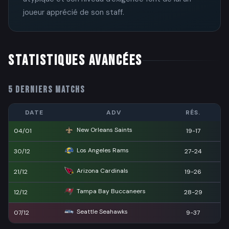
joueur apprécié de son staff.
STATISTIQUES AVANCÉES
5 DERNIERS MATCHS
DATE
ADV
RÉS.
New Orleans Saints
04/01
19-17
Los Angeles Rams
30/12
27-24
Arizona Cardinals
21/12
19-26
Tampa Bay Buccaneers
12/12
28-29
Seattle Seahawks
07/12
9-37