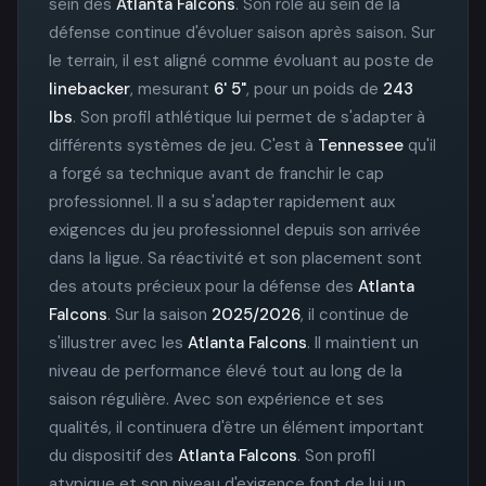
sein des
Atlanta Falcons
. Son rôle au sein de la
défense continue d'évoluer saison après saison. Sur
le terrain, il est aligné comme évoluant au poste de
linebacker
, mesurant
6' 5"
, pour un poids de
243
lbs
. Son profil athlétique lui permet de s'adapter à
différents systèmes de jeu. C'est à
Tennessee
qu'il
a forgé sa technique avant de franchir le cap
professionnel. Il a su s'adapter rapidement aux
exigences du jeu professionnel depuis son arrivée
dans la ligue. Sa réactivité et son placement sont
des atouts précieux pour la défense des
Atlanta
Falcons
. Sur la saison
2025/2026
, il continue de
s'illustrer avec les
Atlanta Falcons
. Il maintient un
niveau de performance élevé tout au long de la
saison régulière. Avec son expérience et ses
qualités, il continuera d'être un élément important
du dispositif des
Atlanta Falcons
. Son profil
atypique et son niveau d'exigence font de lui un