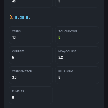
35
9
Rushing
YARDS
TOUCHDOWN
13
0
COURSES
MOY/COURSE
6
2.2
YARDS/MATCH
PLUS LONG
3.3
8
FUMBLES
0