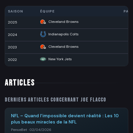
SAISON
ÉQUIPE
PAS
Cleveland Browns
2025
81
Indianapolis Colts
2024
17
Cleveland Browns
2023
16
New York Jets
2022
10
ARTICLES
Derniers articles concernant
Joe Flacco
NFL – Quand l’impossible devient réalité : Les 10
plus beaux miracles de la NFL
PenseBet · 02/04/2026