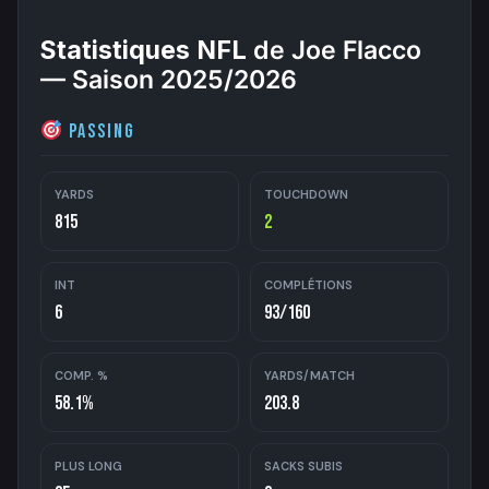
Statistiques NFL
de Joe Flacco
— Saison 2025/2026
Passing
YARDS
TOUCHDOWN
815
2
INT
COMPLÉTIONS
6
93/160
COMP. %
YARDS/MATCH
58.1%
203.8
PLUS LONG
SACKS SUBIS