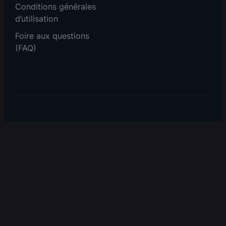
Conditions générales
d’utilisation
Foire aux questions
(FAQ)