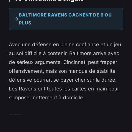
BALTIMORE RAVENS GAGNENT DE 6 OU
PLUS
Avec une défense en pleine confiance et un jeu
au sol difficile à contenir, Baltimore arrive avec
de sérieux arguments. Cincinnati peut frapper
offensivement, mais son manque de stabilité
défensive pourrait se payer cher sur la durée.
Les Ravens ont toutes les cartes en main pour
s’imposer nettement à domicile.
_____