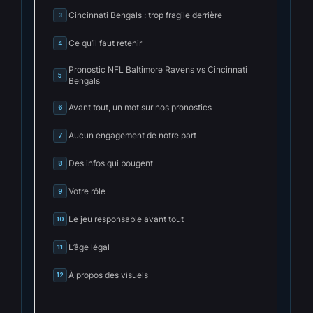
Cincinnati Bengals : trop fragile derrière
3
Ce qu’il faut retenir
4
Pronostic NFL Baltimore Ravens vs Cincinnati
5
Bengals
Avant tout, un mot sur nos pronostics
6
Aucun engagement de notre part
7
Des infos qui bougent
8
Votre rôle
9
Le jeu responsable avant tout
10
L’âge légal
11
À propos des visuels
12