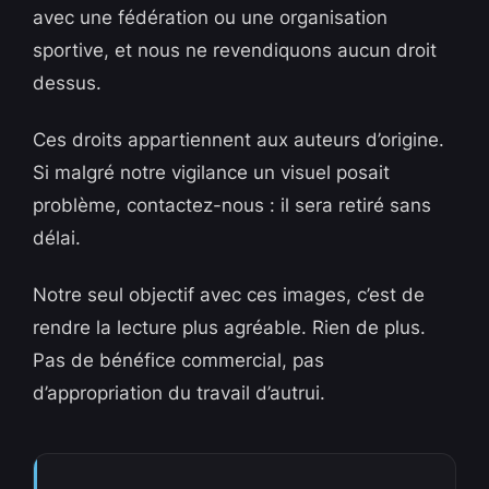
avec une fédération ou une organisation
sportive, et nous ne revendiquons aucun droit
dessus.
Ces droits appartiennent aux auteurs d’origine.
Si malgré notre vigilance un visuel posait
problème, contactez-nous : il sera retiré sans
délai.
Notre seul objectif avec ces images, c’est de
rendre la lecture plus agréable. Rien de plus.
Pas de bénéfice commercial, pas
d’appropriation du travail d’autrui.