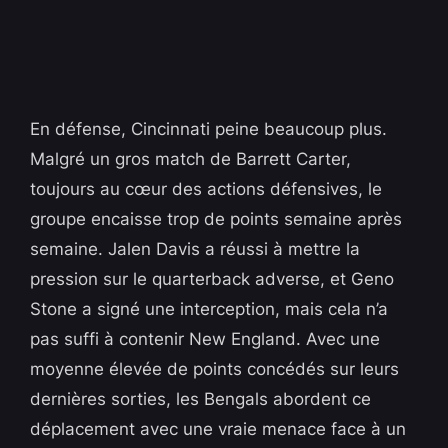
En défense, Cincinnati peine beaucoup plus.
Malgré un gros match de Barrett Carter,
toujours au cœur des actions défensives, le
groupe encaisse trop de points semaine après
semaine. Jalen Davis a réussi à mettre la
pression sur le quarterback adverse, et Geno
Stone a signé une interception, mais cela n’a
pas suffi à contenir New England. Avec une
moyenne élevée de points concédés sur leurs
dernières sorties, les Bengals abordent ce
déplacement avec une vraie menace face à un