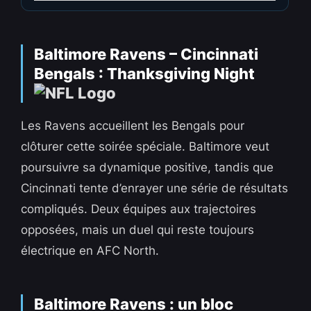
Baltimore Ravens – Cincinnati
Bengals : Thanksgiving Night
Les Ravens accueillent les Bengals pour
clôturer cette soirée spéciale. Baltimore veut
poursuivre sa dynamique positive, tandis que
Cincinnati tente d’enrayer une série de résultats
compliqués. Deux équipes aux trajectoires
opposées, mais un duel qui reste toujours
électrique en AFC North.
Baltimore Ravens : un bloc