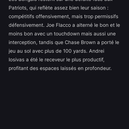
Patriots, qui reflète assez bien leur saison :
compétitifs offensivement, mais trop permissifs
défensivement. Joe Flacco a alterné le bon et le
moins bon avec un touchdown mais aussi une
interception, tandis que Chase Brown a porté le
jeu au sol avec plus de 100 yards. Andrei
Iosivas a été le receveur le plus productif,
profitant des espaces laissés en profondeur.