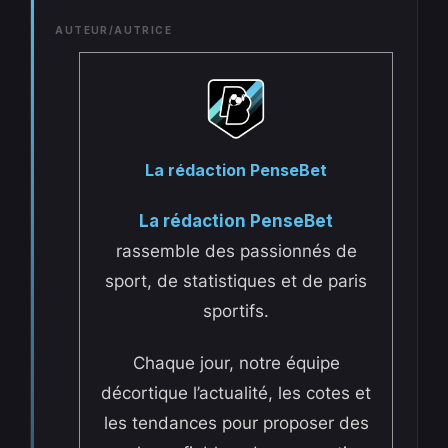
AUTEUR/AUTRICE
La rédaction PenseBet
La rédaction PenseBet
rassemble des passionnés de
sport, de statistiques et de paris
sportifs.
Chaque jour, notre équipe
décortique l’actualité, les cotes et
les tendances pour proposer des