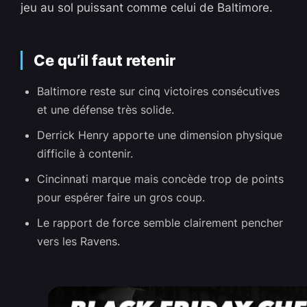
jeu au sol puissant comme celui de Baltimore.
Ce qu’il faut retenir
Baltimore reste sur cinq victoires consécutives
et une défense très solide.
Derrick Henry apporte une dimension physique
difficile à contenir.
Cincinnati marque mais concède trop de points
pour espérer faire un gros coup.
Le rapport de force semble clairement pencher
vers les Ravens.