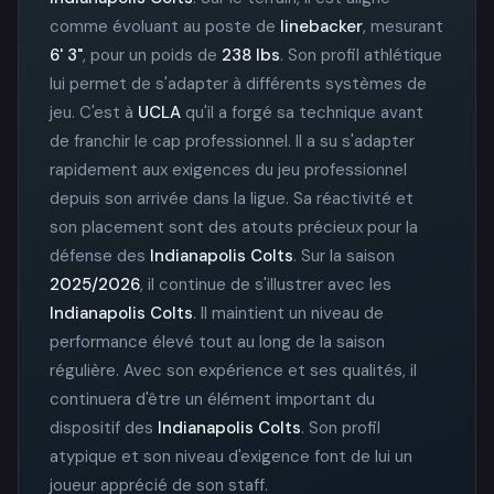
comme évoluant au poste de
linebacker
, mesurant
6' 3"
, pour un poids de
238 lbs
. Son profil athlétique
lui permet de s'adapter à différents systèmes de
jeu. C'est à
UCLA
qu'il a forgé sa technique avant
de franchir le cap professionnel. Il a su s'adapter
rapidement aux exigences du jeu professionnel
depuis son arrivée dans la ligue. Sa réactivité et
son placement sont des atouts précieux pour la
défense des
Indianapolis Colts
. Sur la saison
2025/2026
, il continue de s'illustrer avec les
Indianapolis Colts
. Il maintient un niveau de
performance élevé tout au long de la saison
régulière. Avec son expérience et ses qualités, il
continuera d'être un élément important du
dispositif des
Indianapolis Colts
. Son profil
atypique et son niveau d'exigence font de lui un
joueur apprécié de son staff.