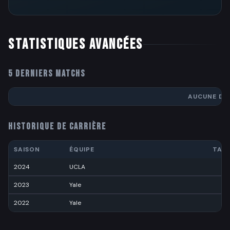
STATISTIQUES AVANCÉES
5 DERNIERS MATCHS
AUCUNE DO
HISTORIQUE DE CARRIÈRE
SAISON
ÉQUIPE
TAC
2024
UCLA
2023
Yale
8
2022
Yale
3