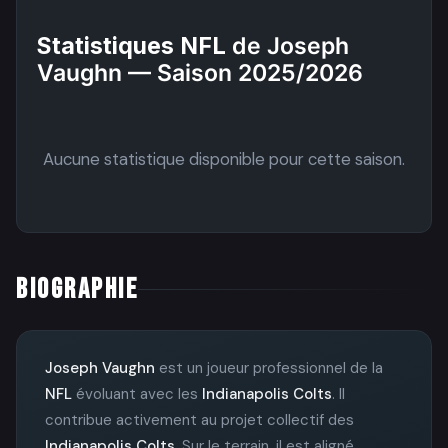
Statistiques NFL
de Joseph
Vaughn — Saison 2025/2026
Aucune statistique disponible pour cette saison.
BIOGRAPHIE
Joseph Vaughn
est un joueur professionnel de la
NFL
évoluant avec les
Indianapolis Colts
. Il
contribue activement au projet collectif des
Indianapolis Colts
. Sur le terrain, il est aligné