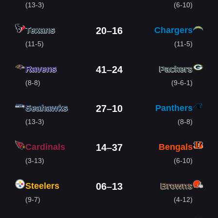
(13-3)
(6-10)
Texans
Chargers
20
–
16
(11-5)
(11-5)
Ravens
Packers
41
–
24
(8-8)
(9-6-1)
Seahawks
Panthers
27
–
10
(13-3)
(8-8)
Cardinals
Bengals
14
–
37
(3-13)
(6-10)
Steelers
Browns
06
–
13
(9-7)
(4-12)