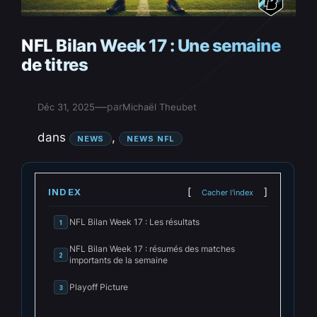
NFL Bilan Week 17 : Une semaine
de titres
—
par
Déc 31, 2025
Michaël Theubet
dans
, 
NEWS
NEWS NFL
INDEX
Cacher l'index
NFL Bilan Week 17 : Les résultats
1
NFL Bilan Week 17 : résumés des matches
2
importants de la semaine
Playoff Picture
3