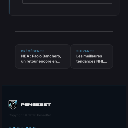
PRÉCÉDENTE :
SUIVANTE :
NBA : Paolo Banchero,
Les meilleures
un retour encore en
tendances NHL
quête de constance à
EQUIPES du 31-
Orlando
12-2025
Copyright © 2026 PenseBet
SUIVEZ-NOUS