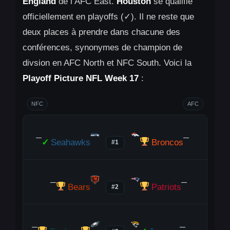
England
de l’AFC East.
Houston
se qualifie
officiellement en playoffs (✓). Il ne reste que
deux places à prendre dans chacune des
conférences, synonymes de champion de
divsion en AFC North et NFC South. Voici la
Playoff Picture NFL Week 17
:
NFC
AFC
—
—
✓
Seahawks
Broncos
#1
—
—
Bears
Patriots
#2
—
—