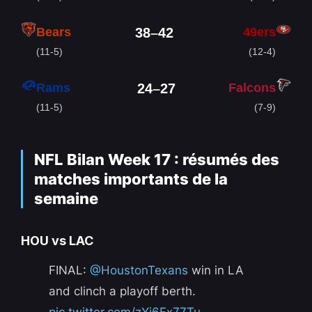
Bears
49ers
38
–
42
(11-5)
(12-4)
Rams
Falcons
24
–
27
(11-5)
(7-9)
NFL Bilan Week 17 : résumés des
matches importants de la
semaine
HOU vs LAC
FINAL:
@HoustonTexans
win in LA
and clinch a playoff berth.