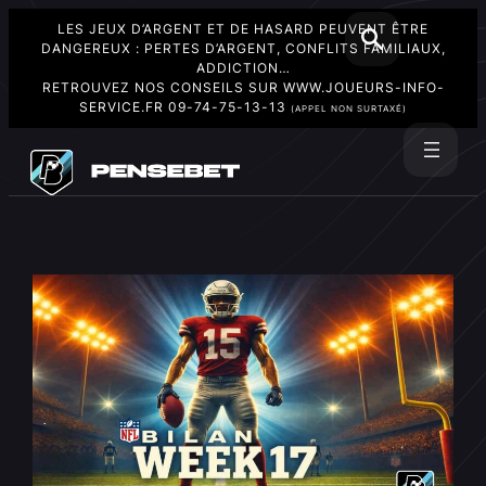
LES JEUX D’ARGENT ET DE HASARD PEUVENT ÊTRE
DANGEREUX : PERTES D’ARGENT, CONFLITS FAMILIAUX,
ADDICTION…
RETROUVEZ NOS CONSEILS SUR
WWW.JOUEURS-INFO-
SERVICE.FR
09-74-75-13-13
(APPEL NON SURTAXÉ)
Aller
au
Rechercher
contenu