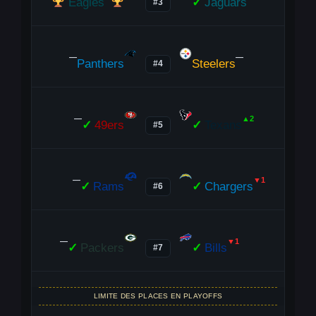
Eagles
✓
Jaguars
#3
—
—
Panthers
Steelers
#4
—
▲2
✓
49ers
✓
Texans
#5
—
▼1
✓
Rams
✓
Chargers
#6
—
▼1
✓
Packers
✓
Bills
#7
LIMITE DES PLACES EN PLAYOFFS