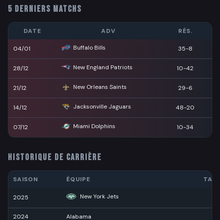
5 DERNIERS MATCHS
DATE
ADV
RÉS.
Buffalo Bills
04/01
35-8
New England Patriots
28/12
10-42
New Orleans Saints
21/12
29-6
Jacksonville Jaguars
14/12
48-20
Miami Dolphins
07/12
10-34
HISTORIQUE DE CARRIÈRE
SAISON
ÉQUIPE
TAC
New York Jets
2025
10
2024
Alabama
7