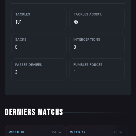
TACKLES
TACKLES ASSIST.
101
45
SACKS
INTERCEPTIONS
0
0
PASSES DÉVIÉES
FUMBLES FORCÉS
3
1
DERNIERS MATCHS
WEEK 18
04 Jan
WEEK 17
28 Déc
WE