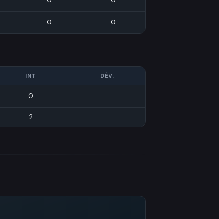
0
0
0
0
INT
DÉV.
0
-
2
-