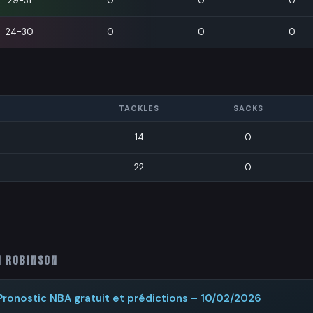
29-31
0
0
0
24-30
0
0
0
TACKLES
SACKS
14
0
22
0
h Robinson
Pronostic NBA gratuit et prédictions – 10/02/2026