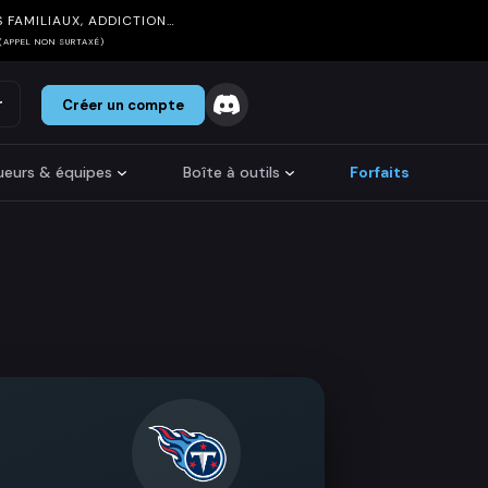
 FAMILIAUX, ADDICTION…
(APPEL NON SURTAXÉ)
r
Créer un compte
oueurs & équipes
Boîte à outils
Forfaits