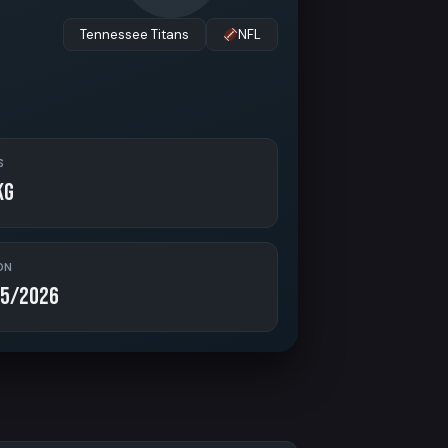
Tennessee Titans
NFL
S
kg
ON
5/2026