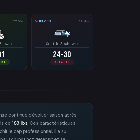
07 Déc
WEEK 12
23 Nov
 Browns
Seattle Seahawks
31
24-30
IRE
DÉFAITE
fense continue d'évoluer saison après
ids de
183 lbs
. Ces caractéristiques
hir le cap professionnel. Il a su
par son instinct défensif et sa