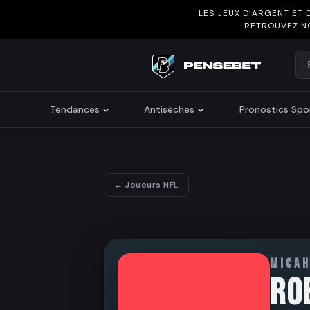
LES JEUX D’ARGENT ET 
RETROUVEZ N
Re
Search
Tendances
Antisèches
Pronostics Spor
← Joueurs NFL
MICA
RO