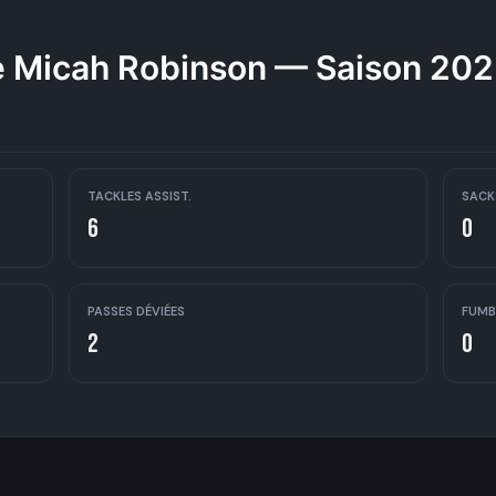
 Micah Robinson — Saison 20
TACKLES ASSIST.
SACK
6
0
PASSES DÉVIÉES
FUMB
2
0