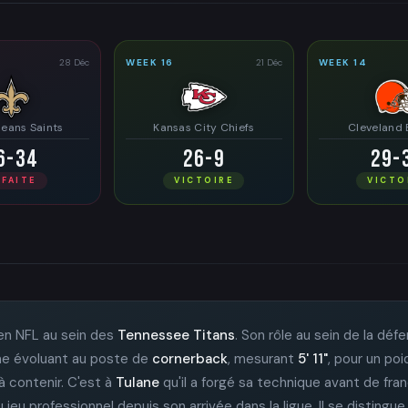
28 Déc
WEEK 16
21 Déc
WEEK 14
eans Saints
Kansas City Chiefs
Cleveland
6-34
26-9
29-
ÉFAITE
VICTOIRE
VICTO
en NFL au sein des
Tennessee Titans
. Son rôle au sein de la dé
omme évoluant au poste de
cornerback
, mesurant
5' 11"
, pour un po
 à contenir. C'est à
Tulane
qu'il a forgé sa technique avant de franc
eu professionnel depuis son arrivée dans la ligue. Il se distingue 