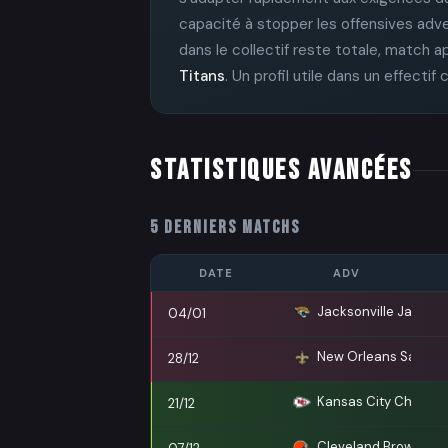
capacité à stopper les offensives adve
dans le collectif reste totale, match 
Titans
. Un profil utile dans un effectif
STATISTIQUES AVANCÉES
5 DERNIERS MATCHS
DATE
ADV
Jacksonville Jaguars
04/01
New Orleans Saints
28/12
Kansas City Chiefs
21/12
Cleveland Browns