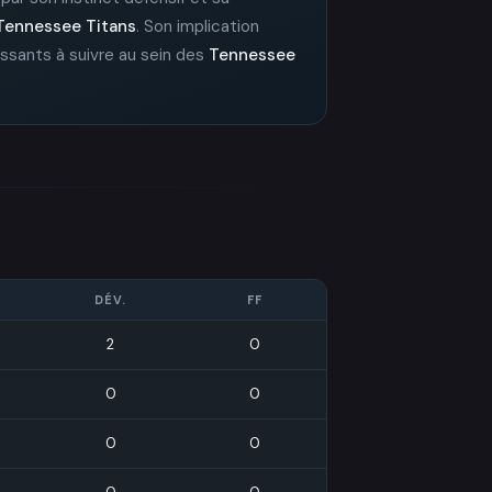
Tennessee Titans
. Son implication
essants à suivre au sein des
Tennessee
DÉV.
FF
2
0
0
0
0
0