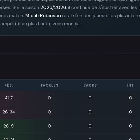
rses. Sur la saison
2025/2026
, il continue de s'illustrer avec les
après match.
Micah Robinson
reste l'un des joueurs les plus intér
 compétitif au plus haut niveau mondial.
RÉS.
TACKLES
SACKS
INT
41-7
0
0
0
26-34
0
0
0
26-9
0
0
0