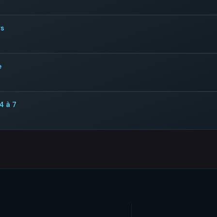
rs
e
4 à 7