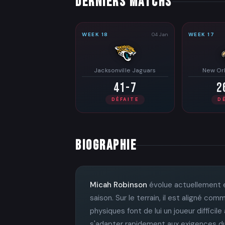
DERNIERS MATCHS
WEEK 18
04 Jan
WEEK 17
Jacksonville Jaguars
New Orl
41-7
2
DÉFAITE
D
BIOGRAPHIE
Micah Robinson
évolue actuellement 
saison. Sur le terrain, il est aligné c
physiques font de lui un joueur difficile
s'adapter rapidement aux exigences du j