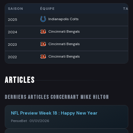
SAISON
ÉQUIPE
TAC
Indianapolis Colts
2025
Cincinnati Bengals
2024
7
Cincinnati Bengals
2023
8
Cincinnati Bengals
2022
1
ARTICLES
Derniers articles concernant
Mike Hilton
NFL Preview Week 18 : Happy New Year
PenseBet · 01/01/2026