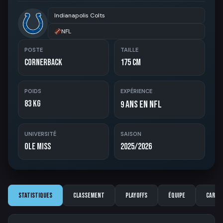
Indianapolis Colts
NFL
POSTE
TAILLE
Cornerback
175 cm
POIDS
EXPÉRIENCE
83 kg
ans en NFL
9
UNIVERSITÉ
SAISON
Ole Miss
2025/2026
Statistiques
Classement
Playoffs
Équipe
Carriè