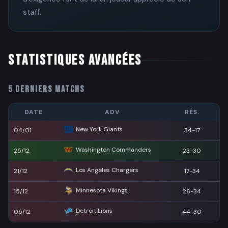
staff.
STATISTIQUES AVANCÉES
5 DERNIERS MATCHS
DATE
ADV
RÉS.
New York Giants
04/01
34-17
Washington Commanders
25/12
23-30
Los Angeles Chargers
21/12
17-34
Minnesota Vikings
15/12
26-34
Detroit Lions
05/12
44-30