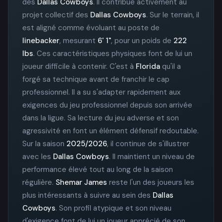
des
Dallas Cowboys
. Il contribue activement au
projet collectif des
Dallas Cowboys
. Sur le terrain, il
est aligné comme évoluant au poste de
linebacker
, mesurant
6' 1"
, pour un poids de
222
lbs
. Ces caractéristiques physiques font de lui un
joueur difficile à contenir. C'est à
Florida
qu'il a
forgé sa technique avant de franchir le cap
professionnel. Il a su s'adapter rapidement aux
exigences du jeu professionnel depuis son arrivée
dans la ligue. Sa lecture du jeu adverse et son
agressivité en font un élément défensif redoutable.
Sur la saison
2025/2026
, il continue de s'illustrer
avec les
Dallas Cowboys
. Il maintient un niveau de
performance élevé tout au long de la saison
régulière.
Shemar James
reste l'un des joueurs les
plus intéressants à suivre au sein des
Dallas
Cowboys
. Son profil atypique et son niveau
d'exigence font de lui un joueur apprécié de son