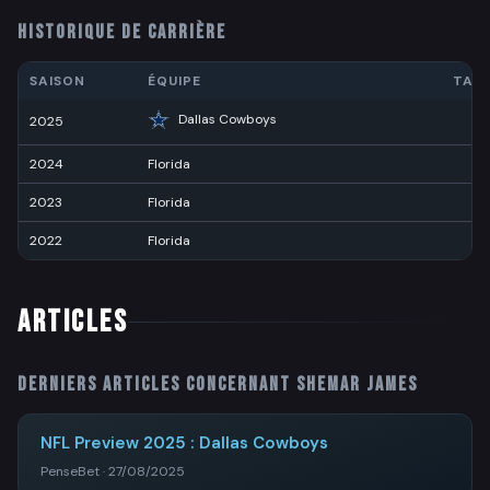
HISTORIQUE DE CARRIÈRE
SAISON
ÉQUIPE
TAC
Dallas Cowboys
2025
9
2024
Florida
5
2023
Florida
5
2022
Florida
4
ARTICLES
Derniers articles concernant
Shemar James
NFL Preview 2025 : Dallas Cowboys
PenseBet · 27/08/2025