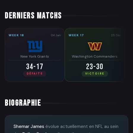
DERNIERS MATCHS
WEEK 18
04 Jan
WEEK 17
25 Déc
WE
New York Giants
Washington Commanders
34-17
23-30
DÉFAITE
VICTOIRE
BIOGRAPHIE
Shemar James
évolue actuellement en NFL au sein