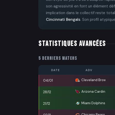
son agressivité en font un élément déf
implication dans le collectif reste to
Cincinnati Bengals
. Son profil atypiqu
STATISTIQUES AVANCÉES
5 DERNIERS MATCHS
DATE
ADV
Cleveland Browns
04/01
Arizona Cardinals
28/12
Miami Dolphins
21/12
Chicago Bears