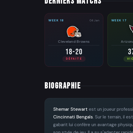
DERNIERS MATCHS
WEEK 18
04 Jan
WEEK 17
Cleveland Browns
Arizon
18-20
3
DÉFAITE
VI
BIOGRAPHIE
Shemar Stewart
est un joueur profess
Cincinnati Bengals
. Sur le terrain, i
gabarit lui confère un avantage physiq
son style de jeu. Il a su s'adapter rap