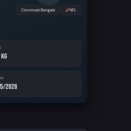
Cincinnati Bengals
NFL
S
 kg
ON
5/2026