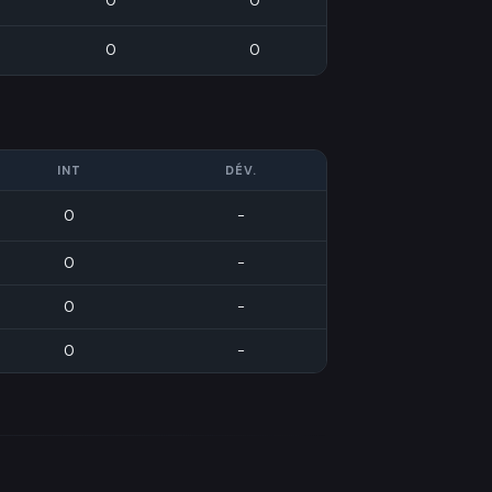
0
0
0
0
INT
DÉV.
0
-
0
-
0
-
0
-