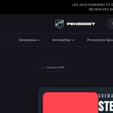
LES JEUX D’ARGENT ET 
RETROUVEZ N
Re
Search
Tendances
Antisèches
Pronostics Spor
← Joueurs NFL
SHEM
ST