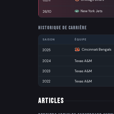
02/11
New York Jets
26/10
HISTORIQUE DE CARRIÈRE
SAISON
ÉQUIPE
Cincinnati Bengals
2025
2024
Texas A&M
2023
Texas A&M
2022
Texas A&M
ARTICLES