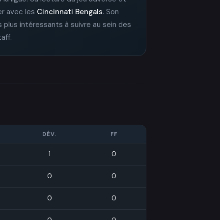
rer avec les
Cincinnati Bengals
. Son
s plus intéressants à suivre au sein des
aff.
DÉV.
FF
1
0
0
0
0
0