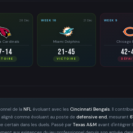
28 Déc
WEEK 16
21 Déc
WEEK 9
a Cardinals
Miami Dolphins
Chicago 
7-14
21-45
42-
CTOIRE
VICTOIRE
DÉFAI
ionnel de la
NFL
évoluant avec les
Cincinnati Bengals
. Il contri
l est aligné comme évoluant au poste de
defensive end
, mesurant
6
ue certain dans les duels. Passé par
Texas A&M
avant d'intégrer 
idement aux exigences du jeu professionnel depuis son arrivée dans 