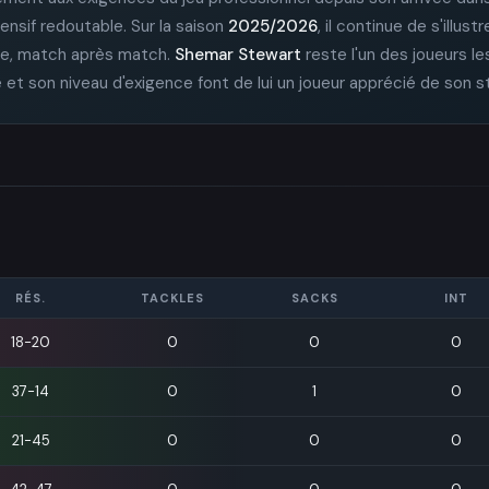
ensif redoutable. Sur la saison
2025/2026
, il continue de s'illust
tale, match après match.
Shemar Stewart
reste l'un des joueurs le
e et son niveau d'exigence font de lui un joueur apprécié de son st
RÉS.
TACKLES
SACKS
INT
18-20
0
0
0
37-14
0
1
0
21-45
0
0
0