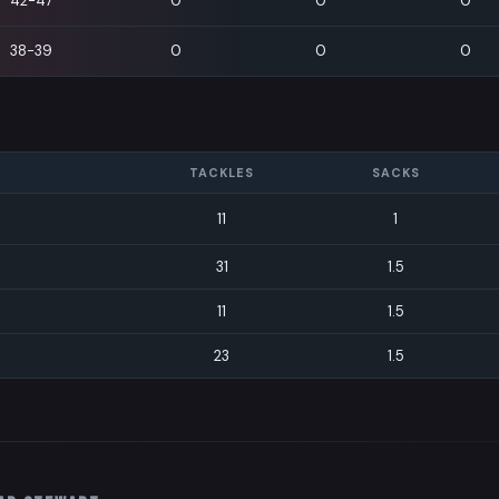
42-47
0
0
0
38-39
0
0
0
TACKLES
SACKS
11
1
31
1.5
11
1.5
23
1.5