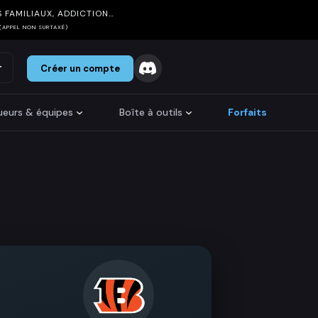
 FAMILIAUX, ADDICTION…
(APPEL NON SURTAXÉ)
r
Créer un compte
oueurs & équipes
Boîte à outils
Forfaits