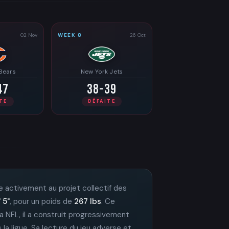
02 Nov
WEEK 8
26 Oct
Bears
New York Jets
47
38-39
TE
DÉFAITE
bue activement au projet collectif des
' 5"
, pour un poids de
267 lbs
. Ce
la NFL, il a construit progressivement
la ligue. Sa lecture du jeu adverse et