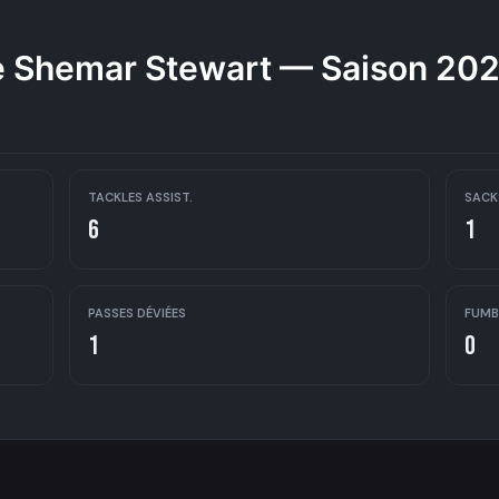
 Shemar Stewart — Saison 20
TACKLES ASSIST.
SACK
6
1
PASSES DÉVIÉES
FUMB
1
0