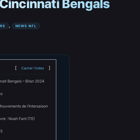
Cincinnati Bengals
, 
WS
NEWS NFL
Cacher l'index
nnati Bengals – Bilan 2024
és
Mouvements de l’Intersaison
vre : Noah Fant (TE)
25