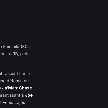
 Fairchild (IOL,
Brooks (RB, pick
 l’accent sur la
 une défense qui
rs
Ja’Marr Chase
arantissant à
Joe
 venir. L’ajout