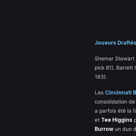
Joueurs Draftés
Shemar Stewart (E
pick 81), Barrett
193).
Les
Cincinnati 
consolidation de
a parfois été la 
et
Tee Higgins
p
Burrow
un duo de