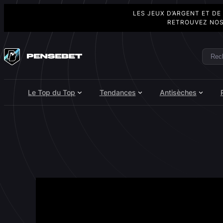
LES JEUX D’ARGENT ET DE
RETROUVEZ NOS
Aller
au
Rech
Search
contenu
Le Top du Top
Tendances
Antisèches