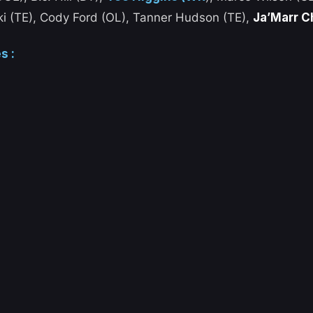
ki (TE), Cody Ford (OL), Tanner Hudson (TE),
Ja’Marr C
s :