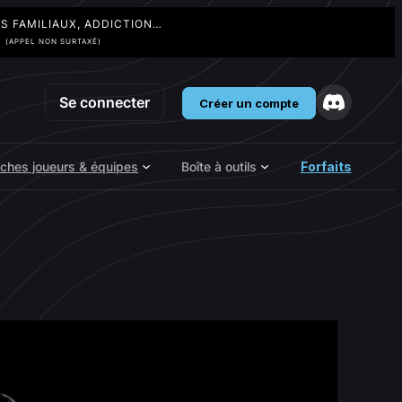
TS FAMILIAUX, ADDICTION…
3
(APPEL NON SURTAXÉ)
Se connecter
Créer un compte
iches joueurs & équipes
Boîte à outils
Forfaits