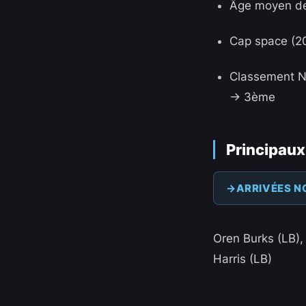
Âge moyen de l
Cap space (2
Classement N
-> 3ème
Principaux
ARRIVÉES N
Oren Burks (LB), 
Harris (LB)