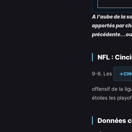
A l’aube de la 
apportés par ch
précédente…ou p
NFL : Cinc
9-8. Les
CIN
offensif de la li
étoiles les playo
Données c