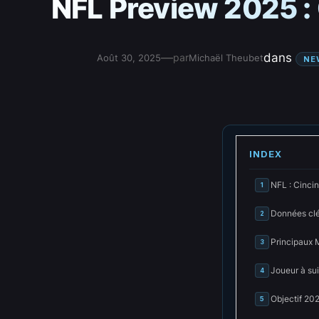
NFL Preview 2025 : 
—
dans
par
Août 30, 2025
Michaël Theubet
NE
INDEX
NFL : Cinci
1
Données cl
2
Principaux 
3
Joueur à sui
4
Objectif 20
5