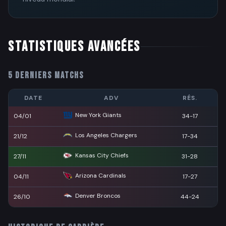
STATISTIQUES AVANCÉES
5 DERNIERS MATCHS
DATE
ADV
RÉS.
New York Giants
04/01
34-17
Los Angeles Chargers
21/12
17-34
Kansas City Chiefs
27/11
31-28
Arizona Cardinals
04/11
17-27
Denver Broncos
26/10
44-24