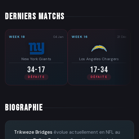
DERNIERS MATCHS
WEEK 18
04 Jan
WEEK 16
21 Déc
WE
New York Giants
Los Angeles Chargers
34-17
17-34
DÉFAITE
DÉFAITE
BIOGRAPHIE
Trikweze Bridges
évolue actuellement en NFL au