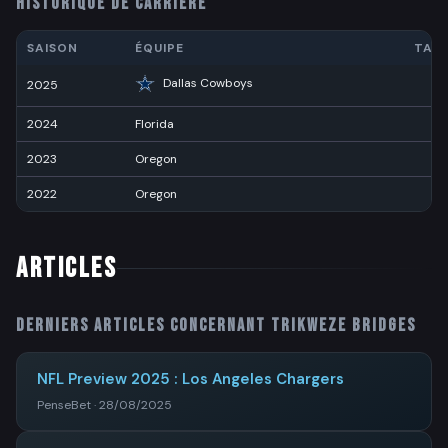
HISTORIQUE DE CARRIÈRE
SAISON
ÉQUIPE
TAC
Dallas Cowboys
2025
2
2024
Florida
6
2023
Oregon
1
2022
Oregon
4
ARTICLES
Derniers articles concernant
Trikweze Bridges
NFL Preview 2025 : Los Angeles Chargers
PenseBet · 28/08/2025