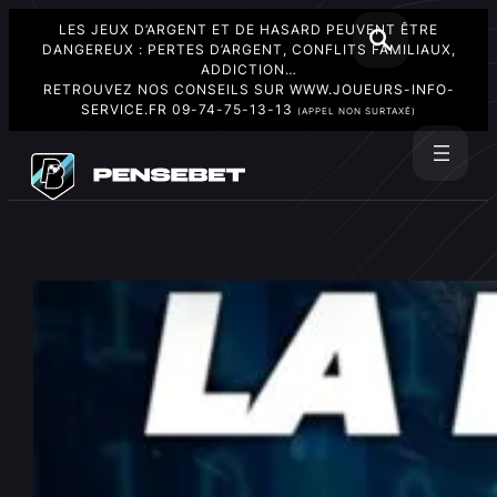
LES JEUX D’ARGENT ET DE HASARD PEUVENT ÊTRE
DANGEREUX : PERTES D’ARGENT, CONFLITS FAMILIAUX,
ADDICTION…
RETROUVEZ NOS CONSEILS SUR
WWW.JOUEURS-INFO-
SERVICE.FR
09-74-75-13-13
(APPEL NON SURTAXÉ)
Aller
au
Rechercher
contenu