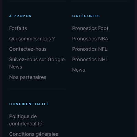
À PROPOS
CATÉGORIES
Forfaits
Pronostics Foot
Qui sommes-nous ?
Pronostics NBA
Contactez-nous
Pronostics NFL
Suivez-nous sur Google
Pronostics NHL
News
News
Nos partenaires
CONFIDENTIALITÉ
Politique de
confidentialité
Conditions générales