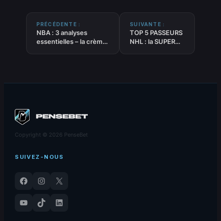
PRÉCÉDENTE :
SUIVANTE :
NBA : 3 analyses
TOP 5 PASSEURS
essentielles – la crème
NHL : la SUPER
de la crème de l’algo
antisèche
PenseBet –
efficace du
27/03/2025
27/03/2025
Copyright © 2026 PenseBet
SUIVEZ-NOUS
Facebook
Instagram
X
YouTube
TikTok
LinkedIn