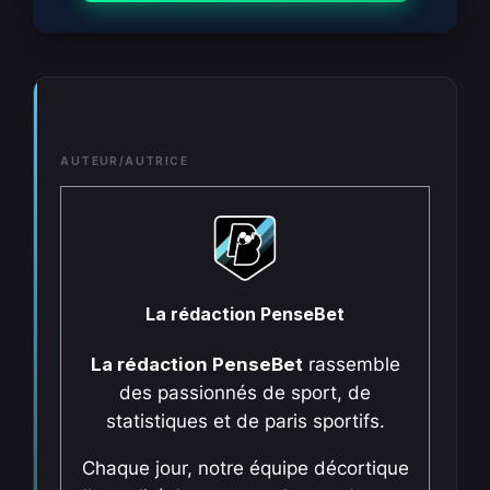
AUTEUR/AUTRICE
La rédaction PenseBet
La rédaction PenseBet
rassemble
des passionnés de sport, de
statistiques et de paris sportifs.
Chaque jour, notre équipe décortique