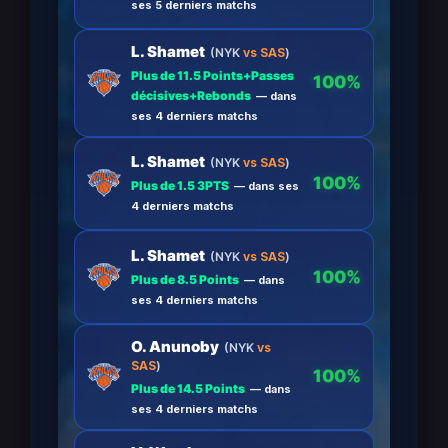
ses 5 derniers matchs
L. Shamet
(NYK
vs SAS
)
Plus de 11.5 Points+Passes
100%
décisives+Rebonds
— dans
ses 4 derniers matchs
L. Shamet
(NYK
vs SAS
)
100%
Plus de 1.5 3PTS
— dans ses
4 derniers matchs
L. Shamet
(NYK
vs SAS
)
100%
Plus de 8.5 Points
— dans
ses 4 derniers matchs
O. Anunoby
(NYK
vs
SAS
)
100%
Plus de 14.5 Points
— dans
ses 4 derniers matchs