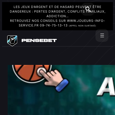
LES JEUX D’ARGENT ET DE HASARD PEUVENT ÊTRE
DANGEREUX : PERTES D’ARGENT, CONFLITS FAMILIAUX,
ADDICTION…
RETROUVEZ NOS CONSEILS SUR
WWW.JOUEURS-INFO-
SERVICE.FR
09-74-75-13-13
(APPEL NON SURTAXÉ)
Aller
au
Rechercher
contenu